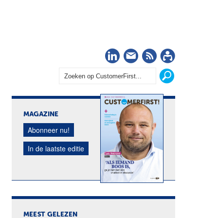
LinkedIn
Nieuwsbrief
RSS
Abonn
MAGAZINE
Abonneer nu!
In de laatste editie
MEEST GELEZEN