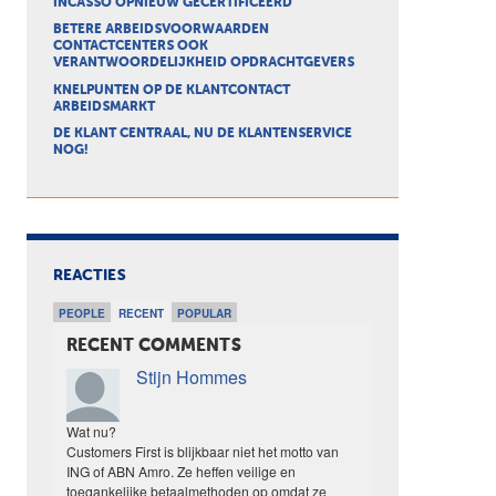
INCASSO OPNIEUW GECERTIFICEERD
BETERE ARBEIDSVOORWAARDEN
CONTACTCENTERS OOK
VERANTWOORDELIJKHEID OPDRACHTGEVERS
KNELPUNTEN OP DE KLANTCONTACT
ARBEIDSMARKT
DE KLANT CENTRAAL, NU DE KLANTENSERVICE
NOG!
REACTIES
PEOPLE
RECENT
POPULAR
RECENT COMMENTS
Stijn Hommes
Wat nu?
Customers First is blijkbaar niet het motto van
ING of ABN Amro. Ze heffen veilige en
toegankelijke betaalmethoden op omdat ze