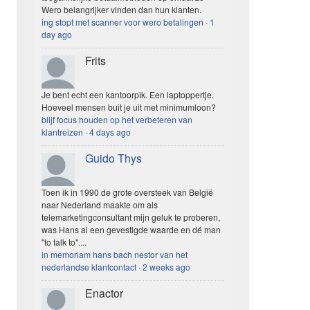
Wero belangrijker vinden dan hun klanten.
ing stopt met scanner voor wero betalingen
·
1
day ago
Frits
Je bent echt een kantoorpik. Een laptoppertje.
Hoeveel mensen buit je uit met minimumloon?
blijf focus houden op het verbeteren van
klantreizen
·
4 days ago
Guido Thys
Toen ik in 1990 de grote oversteek van België
naar Nederland maakte om als
telemarketingconsultant mijn geluk te proberen,
was Hans al een gevestigde waarde en dé man
"to talk to"....
in memoriam hans bach nestor van het
nederlandse klantcontact
·
2 weeks ago
Enactor