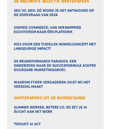
DE NIEUWSTE SELECTIE WHITEPAPERS
SEO VS. GEO: ZÓ WORD JE HET ANTWOORD OP
DE ZOEKVRAAG VAN 2026
UNIFIED COMMERCE; VAN VERSNIPPERD
ECOSYSTEEM NAAR ÉÉN PLATFORM
KIES VOOR EEN TIJDELIJK WINKELCONCEPT MET
LANGDURIGE IMPACT!
DE BRANDFORMANCE PARADOX. EEN
ONDERZOEK NAAR DE SUCCESFORMULE ACHTER
DUURZAME MARKETINGGROEI.
WAAROM FYSIEK VERGADEREN JUIST NÚ HET
VERSCHIL MAAKT
WHITEPAPERS UIT DE BUYERS'GUIDE
SLIMMER WERKEN, BETERE CX: ZO ZET JE AI
Ã©CHT AAN HET WERK
TOOLKIT AI ACT