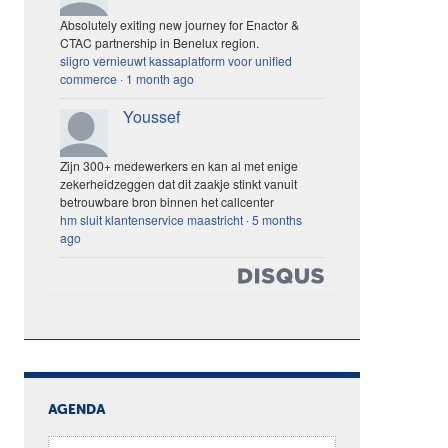
Absolutely exiting new journey for Enactor &
CTAC partnership in Benelux region.
sligro vernieuwt kassaplatform voor unified
commerce
·
1 month ago
Youssef
Zijn 300+ medewerkers en kan al met enige
zekerheidzeggen dat dit zaakje stinkt vanuit
betrouwbare bron binnen het callcenter
hm sluit klantenservice maastricht
·
5 months
ago
AGENDA