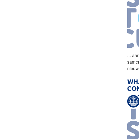
...
aan
samen
nieu
WHA
CO