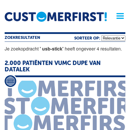
Home
Opinie
Archief
Magazine
Service
Buyers'Guide
Linked
Nieu
R
ZOEKRESULTATEN
SORTEER OP:
Je zoekopdracht
' usb-stick'
heeft ongeveer 4 resultaten.
2.000 PATIËNTEN VUMC DUPE VAN
DATALEK