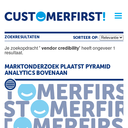
Home
Opinie
Archief
Magazine
Service
Buyers'Guide
Linked
Nieu
R
ZOEKRESULTATEN
SORTEER OP:
Je zoekopdracht
' vendor credibility'
heeft ongeveer 1
resultaat.
MARKTONDERZOEK PLAATST PYRAMID
ANALYTICS BOVENAAN