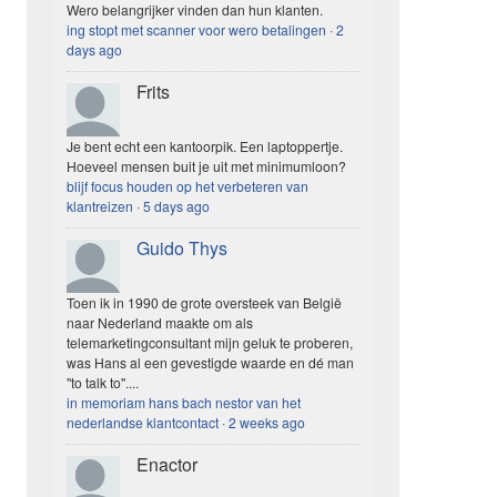
Wero belangrijker vinden dan hun klanten.
ing stopt met scanner voor wero betalingen
·
2
days ago
Frits
Je bent echt een kantoorpik. Een laptoppertje.
Hoeveel mensen buit je uit met minimumloon?
blijf focus houden op het verbeteren van
klantreizen
·
5 days ago
Guido Thys
Toen ik in 1990 de grote oversteek van België
naar Nederland maakte om als
telemarketingconsultant mijn geluk te proberen,
was Hans al een gevestigde waarde en dé man
"to talk to"....
in memoriam hans bach nestor van het
nederlandse klantcontact
·
2 weeks ago
Enactor