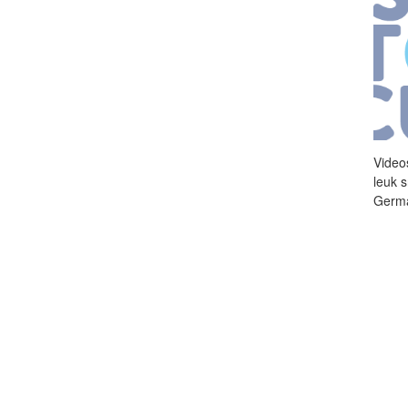
Videos
leuk 
Germa