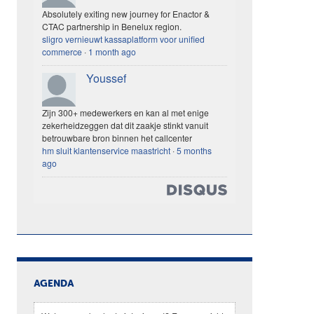
Absolutely exiting new journey for Enactor &
CTAC partnership in Benelux region.
sligro vernieuwt kassaplatform voor unified
commerce
·
1 month ago
Youssef
Zijn 300+ medewerkers en kan al met enige
zekerheidzeggen dat dit zaakje stinkt vanuit
betrouwbare bron binnen het callcenter
hm sluit klantenservice maastricht
·
5 months
ago
AGENDA