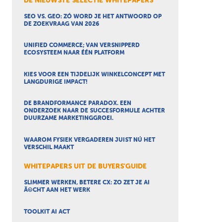
DE NIEUWSTE SELECTIE WHITEPAPERS
SEO VS. GEO: ZÓ WORD JE HET ANTWOORD OP
DE ZOEKVRAAG VAN 2026
UNIFIED COMMERCE; VAN VERSNIPPERD
ECOSYSTEEM NAAR ÉÉN PLATFORM
KIES VOOR EEN TIJDELIJK WINKELCONCEPT MET
LANGDURIGE IMPACT!
DE BRANDFORMANCE PARADOX. EEN
ONDERZOEK NAAR DE SUCCESFORMULE ACHTER
DUURZAME MARKETINGGROEI.
WAAROM FYSIEK VERGADEREN JUIST NÚ HET
VERSCHIL MAAKT
WHITEPAPERS UIT DE BUYERS'GUIDE
SLIMMER WERKEN, BETERE CX: ZO ZET JE AI
Ã©CHT AAN HET WERK
TOOLKIT AI ACT