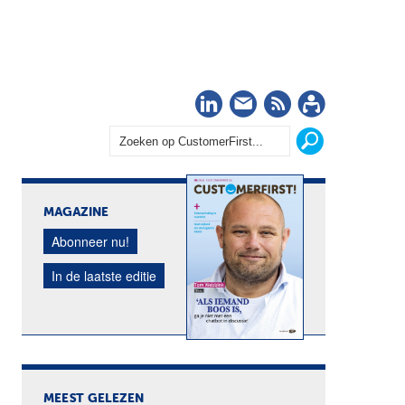
LinkedIn
Nieuwsbrief
RSS
Abonn
MAGAZINE
Abonneer nu!
In de laatste editie
MEEST GELEZEN