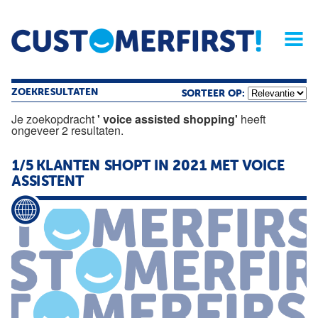
Home
Opinie
Archief
Magazine
Service
Buyers'Guide
Linked
Nieu
R
ZOEKRESULTATEN
SORTEER OP:
Je zoekopdracht
' voice assisted shopping'
heeft
ongeveer 2 resultaten.
1/5 KLANTEN SHOPT IN 2021 MET
VOICE
ASSISTENT