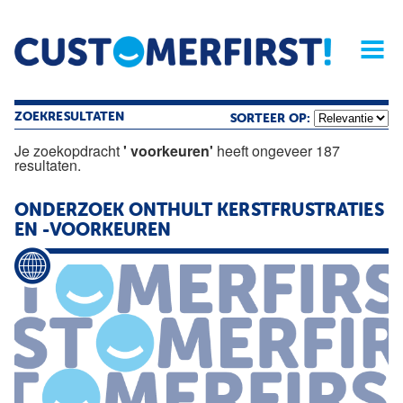
Home
Opinie
Archief
Magazine
Service
Buyers'Guide
Linked
Nieu
R
ZOEKRESULTATEN
SORTEER OP:
Je zoekopdracht
' voorkeuren'
heeft ongeveer 187
resultaten.
ONDERZOEK ONTHULT KERSTFRUSTRATIES
EN -VOORKEUREN