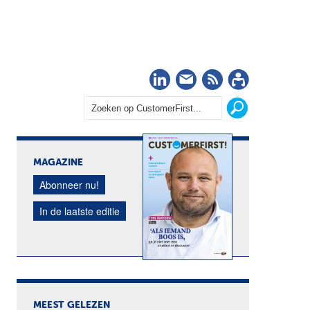
LinkedIn
Nieuwsbrief
RSS
Abonn
MAGAZINE
Abonneer nu!
In de laatste editie
MEEST GELEZEN