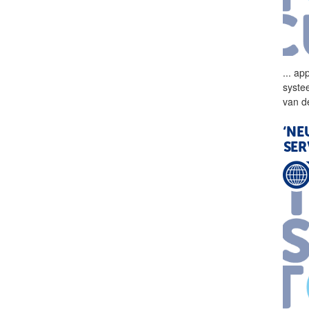
...
app
syste
van d
‘NE
SER