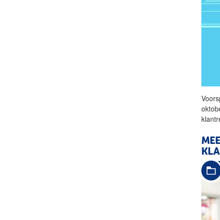
Voors
oktob
klant
ME
KL