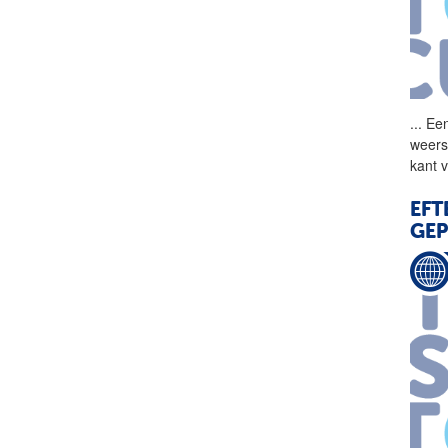
...
Een
weers
kant 
EFT
GEP