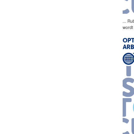
...
Rub
wordt 
OPT
ARB