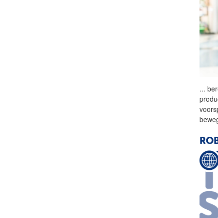
...
ber
produ
voors
bewe
ROB