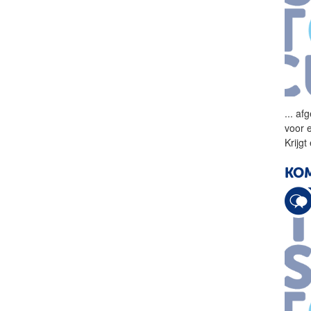
...
afg
voor 
Krijg
KOM