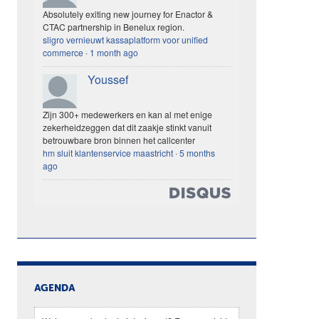
Absolutely exiting new journey for Enactor &
CTAC partnership in Benelux region.
sligro vernieuwt kassaplatform voor unified
commerce
·
1 month ago
Youssef
Zijn 300+ medewerkers en kan al met enige
zekerheidzeggen dat dit zaakje stinkt vanuit
betrouwbare bron binnen het callcenter
hm sluit klantenservice maastricht
·
5 months
ago
AGENDA