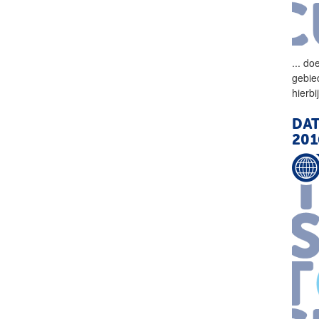
...
doe
gebie
hierb
DAT
201