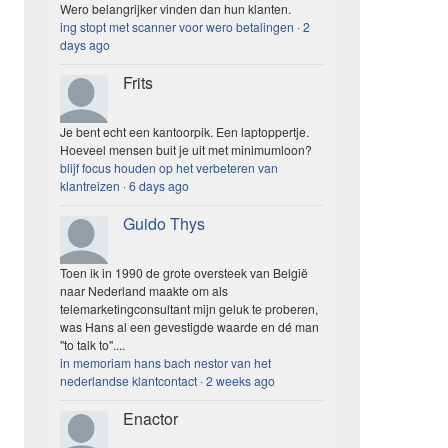
Wero belangrijker vinden dan hun klanten.
ing stopt met scanner voor wero betalingen
·
2
days ago
Frits
Je bent echt een kantoorpik. Een laptoppertje.
Hoeveel mensen buit je uit met minimumloon?
blijf focus houden op het verbeteren van
klantreizen
·
6 days ago
Guido Thys
Toen ik in 1990 de grote oversteek van België
naar Nederland maakte om als
telemarketingconsultant mijn geluk te proberen,
was Hans al een gevestigde waarde en dé man
"to talk to"....
in memoriam hans bach nestor van het
nederlandse klantcontact
·
2 weeks ago
Enactor