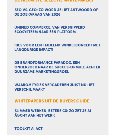
DE NIEUWSTE SELECTIE WHITEPAPERS
SEO VS. GEO: ZÓ WORD JE HET ANTWOORD OP
DE ZOEKVRAAG VAN 2026
UNIFIED COMMERCE; VAN VERSNIPPERD
ECOSYSTEEM NAAR ÉÉN PLATFORM
KIES VOOR EEN TIJDELIJK WINKELCONCEPT MET
LANGDURIGE IMPACT!
DE BRANDFORMANCE PARADOX. EEN
ONDERZOEK NAAR DE SUCCESFORMULE ACHTER
DUURZAME MARKETINGGROEI.
WAAROM FYSIEK VERGADEREN JUIST NÚ HET
VERSCHIL MAAKT
WHITEPAPERS UIT DE BUYERS'GUIDE
SLIMMER WERKEN, BETERE CX: ZO ZET JE AI
Ã©CHT AAN HET WERK
TOOLKIT AI ACT