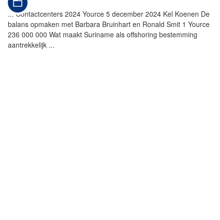
...
Contactcenters 2024
Yource
5 december 2024 Kel Koenen De
balans opmaken met Barbara Bruinhart en Ronald Smit 1
Yource
236 000 000 Wat maakt Suriname als offshoring bestemming
aantrekkelijk
...
ROBIN JANSEN NEEMT NA 22 JAAR
AFSCHEID ALS CEO VAN
YOURCE
...
22 jaar afscheid als ceo van
Yource
18 oktober 2024 Kel
Koenen Na 22 jaar als oprichter en ceo van
Yource
heeft Robin
Jansen gisteren tijdens een feestelijke bijeenkomst in The
Lakehouse in
...
EVEN BIJPRATEN MET: ROBIN JANSEN (#1 -
YOURCE)