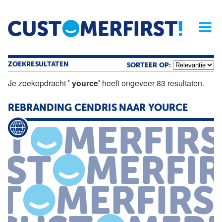
Home
Opinie
Archief
Magazine
Service
Buyers'Guide
Linked
Nieu
R
ZOEKRESULTATEN
SORTEER OP:
Je zoekopdracht
' yource'
heeft ongeveer 83 resultaten.
REBRANDING CENDRIS NAAR
YOURCE