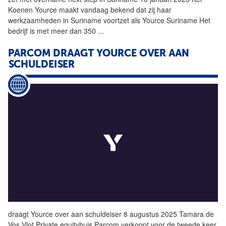
Koenen
Yource
maakt vandaag bekend dat zij haar
werkzaamheden in Suriname voortzet als
Yource
Suriname Het
bedrijf is met meer dan 350
...
PARCOM DRAAGT
YOURCE
OVER AAN
SCHULDEISER
draagt
Yource
over aan schuldeiser 8 augustus 2025 Tamara de
Vos Vlot Private equityhuis Parcom verkoopt voor de tweede keer