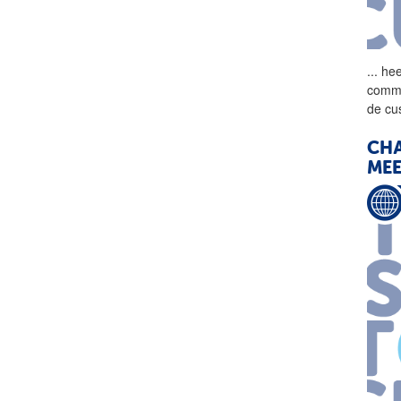
...
heef
commer
de cu
CHA
MEE