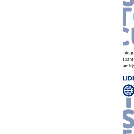
integ
spant
bedri
LID