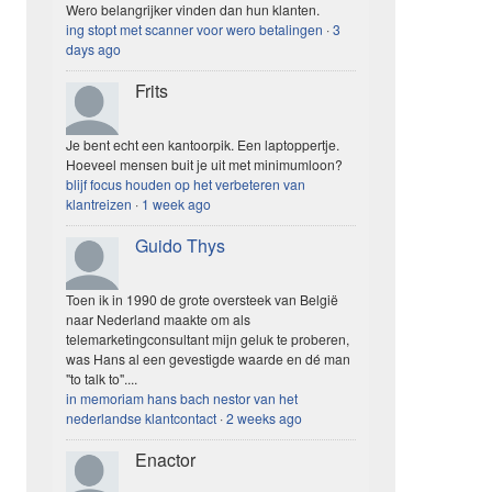
Wero belangrijker vinden dan hun klanten.
ing stopt met scanner voor wero betalingen
·
3
days ago
Frits
Je bent echt een kantoorpik. Een laptoppertje.
Hoeveel mensen buit je uit met minimumloon?
blijf focus houden op het verbeteren van
klantreizen
·
1 week ago
Guido Thys
Toen ik in 1990 de grote oversteek van België
naar Nederland maakte om als
telemarketingconsultant mijn geluk te proberen,
was Hans al een gevestigde waarde en dé man
"to talk to"....
in memoriam hans bach nestor van het
nederlandse klantcontact
·
2 weeks ago
Enactor