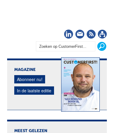
LinkedIn
Nieuwsbrief
RSS
Abonn
MAGAZINE
Abonneer nu!
In de laatste editie
MEEST GELEZEN