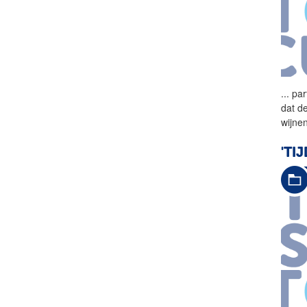
...
par
dat d
wijne
'TI