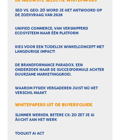
DE NIEUWSTE SELECTIE WHITEPAPERS
SEO VS. GEO: ZÓ WORD JE HET ANTWOORD OP
DE ZOEKVRAAG VAN 2026
UNIFIED COMMERCE; VAN VERSNIPPERD
ECOSYSTEEM NAAR ÉÉN PLATFORM
KIES VOOR EEN TIJDELIJK WINKELCONCEPT MET
LANGDURIGE IMPACT!
DE BRANDFORMANCE PARADOX. EEN
ONDERZOEK NAAR DE SUCCESFORMULE ACHTER
DUURZAME MARKETINGGROEI.
WAAROM FYSIEK VERGADEREN JUIST NÚ HET
VERSCHIL MAAKT
WHITEPAPERS UIT DE BUYERS'GUIDE
SLIMMER WERKEN, BETERE CX: ZO ZET JE AI
Ã©CHT AAN HET WERK
TOOLKIT AI ACT