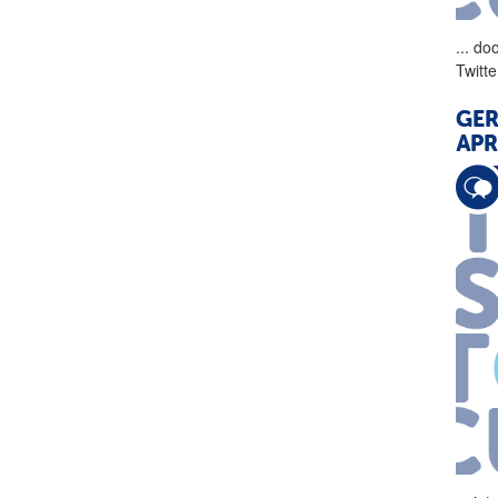
...
doo
Twitt
GER
APR