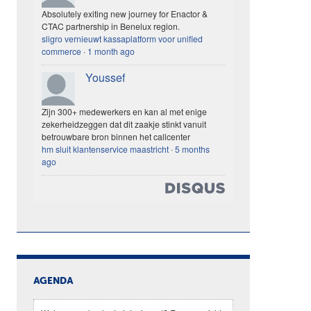
Absolutely exiting new journey for Enactor &
CTAC partnership in Benelux region.
sligro vernieuwt kassaplatform voor unified
commerce
·
1 month ago
Youssef
Zijn 300+ medewerkers en kan al met enige
zekerheidzeggen dat dit zaakje stinkt vanuit
betrouwbare bron binnen het callcenter
hm sluit klantenservice maastricht
·
5 months
ago
AGENDA