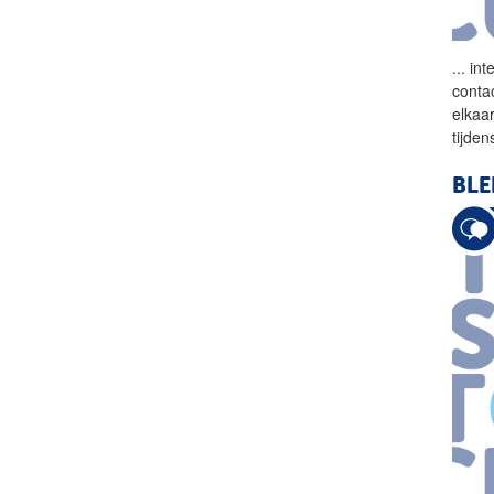
...
inte
conta
elkaa
tijde
BL