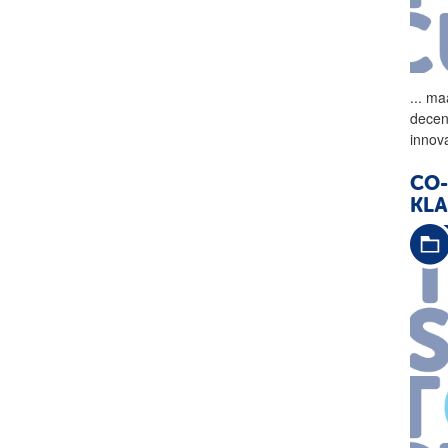
...
maa
decen
innov
CO-
KL