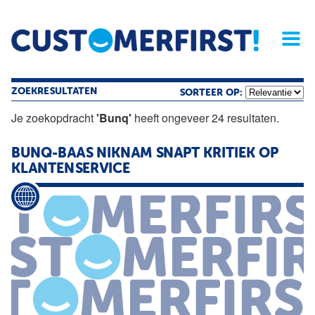
Home
Opinie
Archief
Magazine
Service
Buyers'Guide
Linked
Nieu
R
ZOEKRESULTATEN
SORTEER OP:
Je zoekopdracht
'Bunq'
heeft ongeveer 24 resultaten.
BUNQ-BAAS NIKNAM SNAPT KRITIEK OP
KLANTENSERVICE