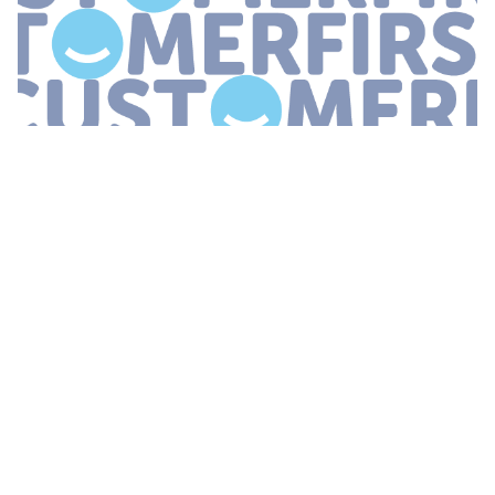
...
van Knab en ING tot en met
bunq
en Rabobank ondervraagd
voor deze studie Van die respondenten vindt 34 zijn bank echt
customer centric bijvoorbeeld leren de actuele uitkomsten Ter
vergelijking in
...
ONDERZOEK: 10 BEDRIJVEN MET BESTE
DIGITALE CX