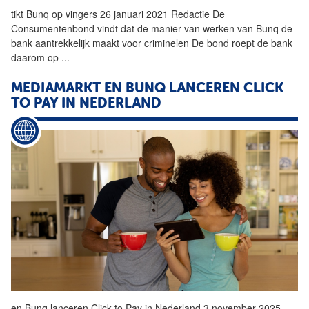
tikt
Bunq
op vingers 26 januari 2021 Redactie De
Consumentenbond vindt dat de manier van werken van
Bunq
de
bank aantrekkelijk maakt voor criminelen De bond roept de bank
daarom op
...
MEDIAMARKT EN
BUNQ
LANCEREN CLICK
TO PAY IN NEDERLAND
en
Bunq
lanceren Click to Pay in Nederland 3 november 2025