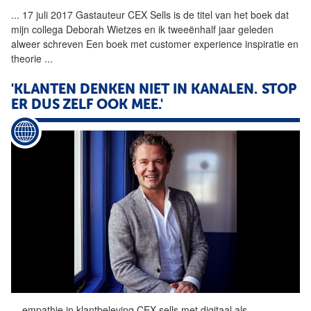
...
17 juli 2017 Gastauteur
CEX
Sells
is de titel van het boek dat
mijn collega Deborah Wietzes en ik tweeënhalf jaar geleden
alweer schreven Een boek met customer experience inspiratie en
theorie
...
'KLANTEN DENKEN NIET IN KANALEN. STOP
ER DUS ZELF OOK MEE.'
...
empathie in klantbeleving
CEX
sells
met digitaal als