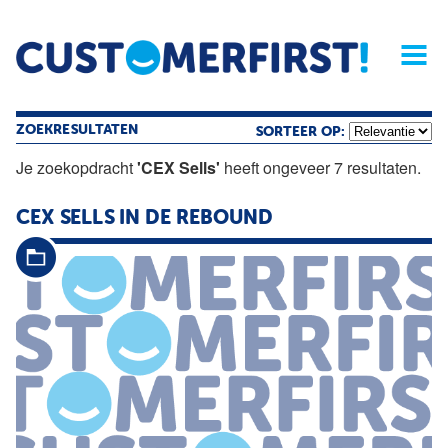
Home
Opinie
Archief
Magazine
Service
Buyers'Guide
Linked
Nieu
R
ZOEKRESULTATEN
SORTEER OP:
Je zoekopdracht
'CEX Sells'
heeft ongeveer 7 resultaten.
CEX
SELLS
IN DE REBOUND