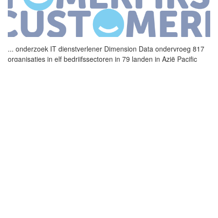
...
onderzoek IT dienstverlener
Dimension
Data
ondervroeg 817
organisaties in elf bedrijfssectoren in 79 landen in Azië Pacific
Australië het Midden Oosten en Afrika Noord en Zuid Amerika en
Europa Het
...
PRAAT STRAKS DE CHATBOT MET DE
VIRTUEEL ASSISTENT?