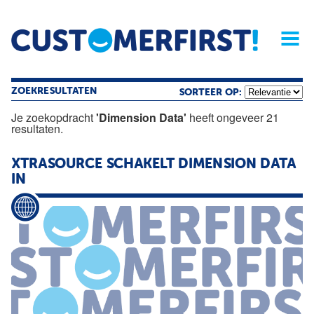
Home
Opinie
Archief
Magazine
Service
Buyers'Guide
Linked
Nieu
R
ZOEKRESULTATEN
SORTEER OP:
Je zoekopdracht
'Dimension Data'
heeft ongeveer 21
resultaten.
XTRASOURCE SCHAKELT
DIMENSION
DATA
IN