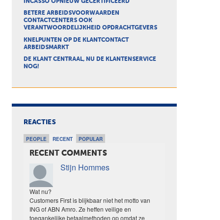
INCASSO OPNIEUW GECERTIFICEERD
BETERE ARBEIDSVOORWAARDEN
CONTACTCENTERS OOK
VERANTWOORDELIJKHEID OPDRACHTGEVERS
KNELPUNTEN OP DE KLANTCONTACT
ARBEIDSMARKT
DE KLANT CENTRAAL, NU DE KLANTENSERVICE
NOG!
REACTIES
PEOPLE
RECENT
POPULAR
RECENT COMMENTS
Stijn Hommes
Wat nu?
Customers First is blijkbaar niet het motto van
ING of ABN Amro. Ze heffen veilige en
toegankelijke betaalmethoden op omdat ze