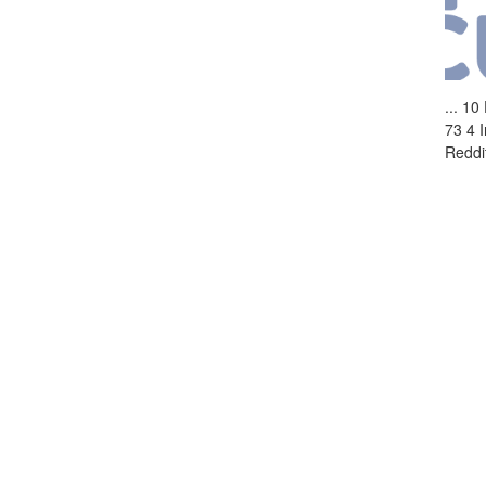
...
10 
73 4 
Reddi