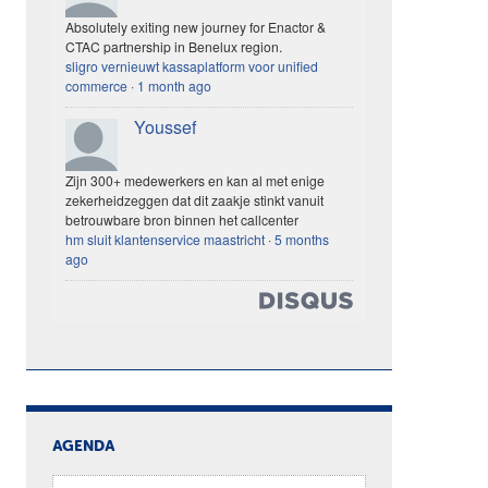
Absolutely exiting new journey for Enactor &
CTAC partnership in Benelux region.
sligro vernieuwt kassaplatform voor unified
commerce
·
1 month ago
Youssef
Zijn 300+ medewerkers en kan al met enige
zekerheidzeggen dat dit zaakje stinkt vanuit
betrouwbare bron binnen het callcenter
hm sluit klantenservice maastricht
·
5 months
ago
AGENDA