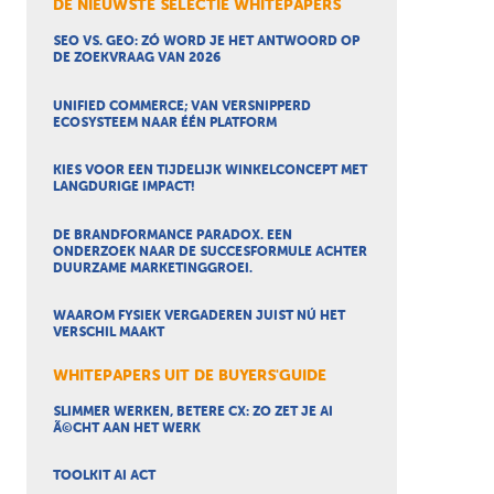
DE NIEUWSTE SELECTIE WHITEPAPERS
SEO VS. GEO: ZÓ WORD JE HET ANTWOORD OP
DE ZOEKVRAAG VAN 2026
UNIFIED COMMERCE; VAN VERSNIPPERD
ECOSYSTEEM NAAR ÉÉN PLATFORM
KIES VOOR EEN TIJDELIJK WINKELCONCEPT MET
LANGDURIGE IMPACT!
DE BRANDFORMANCE PARADOX. EEN
ONDERZOEK NAAR DE SUCCESFORMULE ACHTER
DUURZAME MARKETINGGROEI.
WAAROM FYSIEK VERGADEREN JUIST NÚ HET
VERSCHIL MAAKT
WHITEPAPERS UIT DE BUYERS'GUIDE
SLIMMER WERKEN, BETERE CX: ZO ZET JE AI
Ã©CHT AAN HET WERK
TOOLKIT AI ACT