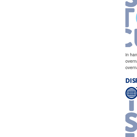
in ha
overn
overn
DIS