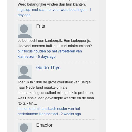
Wero belangrijker vinden dan hun klanten.
ing stopt met scanner voor wero betalingen
·
1
day ago
Frits
Je bent echt een kantoorpik. Een laptoppertje.
Hoeveel mensen buit je uit met minimumloon?
blijf focus houden op het verbeteren van
klantreizen
·
5 days ago
Guido Thys
Toen ik in 1990 de grote oversteek van België
naar Nederland maakte om als
telemarketingconsultant mijn geluk te proberen,
was Hans al een gevestigde waarde en dé man
"to talk to"....
in memoriam hans bach nestor van het
nederlandse klantcontact
·
2 weeks ago
Enactor