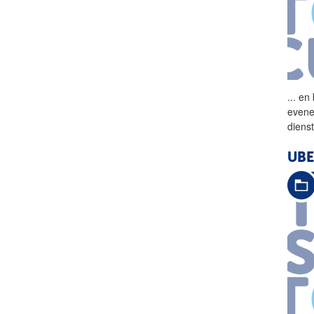
...
en 
evene
diens
UBE