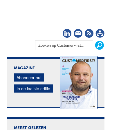
LinkedIn
Nieuwsbrief
RSS
Abonn
MAGAZINE
Abonneer nu!
In de laatste editie
MEEST GELEZEN