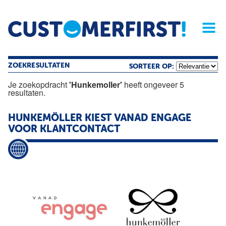
Home
Opinie
Archief
Magazine
Service
Buyers'Guide
Linked
Nieu
R
ZOEKRESULTATEN
SORTEER OP:
Je zoekopdracht
'Hunkemoller'
heeft ongeveer 5
resultaten.
HUNKEMÖLLER KIEST VANAD ENGAGE
VOOR KLANTCONTACT