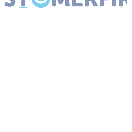
...
de bekendmaking van het
Klantvriendelijkste
Bedrijf
van
Nederland Hier moet je bij zijn anders mis je de boot van de klant
The Customer Forum vindt plaats op dinsdag 28 mei op de SS
Rotterdam
...
COLRUYT IS BELGIË’S
KLANTVRIENDELIJKSTE