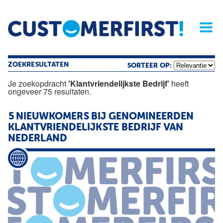
Home
Opinie
Archief
Magazine
Service
Buyers'Guide
Linked
Nieu
R
ZOEKRESULTATEN
SORTEER OP:
Je zoekopdracht
'Klantvriendelijkste Bedrijf'
heeft
ongeveer 75 resultaten.
5 NIEUWKOMERS BIJ GENOMINEERDEN
KLANTVRIENDELIJKSTE
BEDRIJF
VAN
NEDERLAND