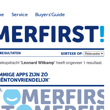
ne
Service
Buyers'Guide
RESULTATEN
SORTEER OP:
oekopdracht
'Leonard Witkamp'
heeft ongeveer 1 resultaat.
MMIGE APPS ZIJN ZÓ
IËNTONVRIENDELIJK’