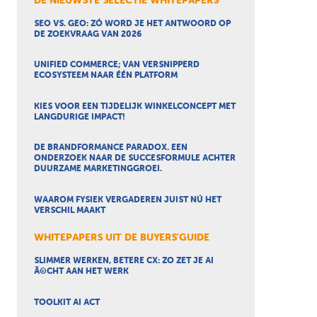
DE NIEUWSTE SELECTIE WHITEPAPERS
SEO VS. GEO: ZÓ WORD JE HET ANTWOORD OP
DE ZOEKVRAAG VAN 2026
UNIFIED COMMERCE; VAN VERSNIPPERD
ECOSYSTEEM NAAR ÉÉN PLATFORM
KIES VOOR EEN TIJDELIJK WINKELCONCEPT MET
LANGDURIGE IMPACT!
DE BRANDFORMANCE PARADOX. EEN
ONDERZOEK NAAR DE SUCCESFORMULE ACHTER
DUURZAME MARKETINGGROEI.
WAAROM FYSIEK VERGADEREN JUIST NÚ HET
VERSCHIL MAAKT
WHITEPAPERS UIT DE BUYERS'GUIDE
SLIMMER WERKEN, BETERE CX: ZO ZET JE AI
Ã©CHT AAN HET WERK
TOOLKIT AI ACT