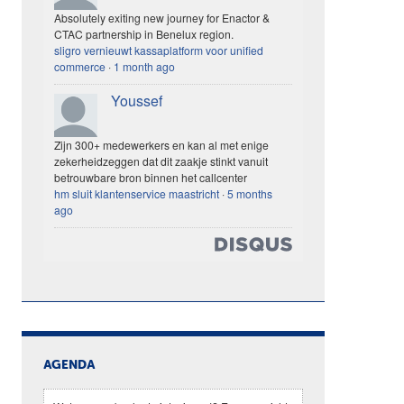
Absolutely exiting new journey for Enactor &
CTAC partnership in Benelux region.
sligro vernieuwt kassaplatform voor unified
commerce
·
1 month ago
Youssef
Zijn 300+ medewerkers en kan al met enige
zekerheidzeggen dat dit zaakje stinkt vanuit
betrouwbare bron binnen het callcenter
hm sluit klantenservice maastricht
·
5 months
ago
AGENDA