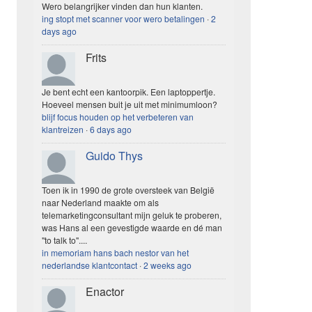
Wero belangrijker vinden dan hun klanten.
ing stopt met scanner voor wero betalingen
·
2
days ago
Frits
Je bent echt een kantoorpik. Een laptoppertje.
Hoeveel mensen buit je uit met minimumloon?
blijf focus houden op het verbeteren van
klantreizen
·
6 days ago
Guido Thys
Toen ik in 1990 de grote oversteek van België
naar Nederland maakte om als
telemarketingconsultant mijn geluk te proberen,
was Hans al een gevestigde waarde en dé man
"to talk to"....
in memoriam hans bach nestor van het
nederlandse klantcontact
·
2 weeks ago
Enactor