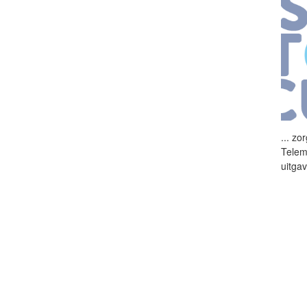
...
zor
Telem
uitga