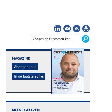
LinkedIn
Nieuwsbrief
RSS
Abonn
MAGAZINE
Abonneer nu!
In de laatste editie
MEEST GELEZEN