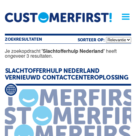
Home
Opinie
Archief
Magazine
Service
Buyers'Guide
Linked
Nieu
R
ZOEKRESULTATEN
SORTEER OP:
Je zoekopdracht
'Slachtofferhulp Nederland'
heeft
ongeveer 3 resultaten.
SLACHTOFFERHULP
NEDERLAND
VERNIEUWD CONTACTCENTEROPLOSSING