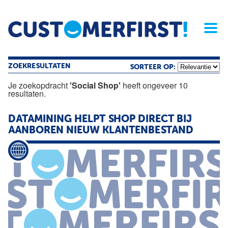
Home
Opinie
Archief
Magazine
Service
Buyers'Guide
Linked
Nieu
R
ZOEKRESULTATEN
SORTEER OP:
Je zoekopdracht
'Social Shop'
heeft ongeveer 10
resultaten.
DATAMINING HELPT
SHOP
DIRECT BIJ
AANBOREN NIEUW KLANTENBESTAND