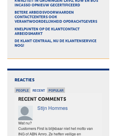
KWALITEIT IN GRONINGEN: LAVG, RDW EN BOS
INCASSO OPNIEUW GECERTIFICEERD
BETERE ARBEIDSVOORWAARDEN
CONTACTCENTERS OOK
VERANTWOORDELIJKHEID OPDRACHTGEVERS
KNELPUNTEN OP DE KLANTCONTACT
ARBEIDSMARKT
DE KLANT CENTRAAL, NU DE KLANTENSERVICE
NOG!
REACTIES
PEOPLE
RECENT
POPULAR
RECENT COMMENTS
Stijn Hommes
Wat nu?
Customers First is blijkbaar niet het motto van
ING of ABN Amro. Ze heffen veilige en