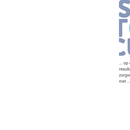
...
op e
resul
zorgv
met
..