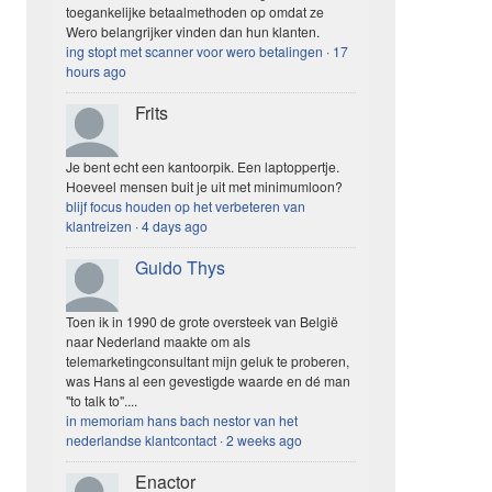
toegankelijke betaalmethoden op omdat ze
Wero belangrijker vinden dan hun klanten.
ing stopt met scanner voor wero betalingen
·
17
hours ago
Frits
Je bent echt een kantoorpik. Een laptoppertje.
Hoeveel mensen buit je uit met minimumloon?
blijf focus houden op het verbeteren van
klantreizen
·
4 days ago
Guido Thys
Toen ik in 1990 de grote oversteek van België
naar Nederland maakte om als
telemarketingconsultant mijn geluk te proberen,
was Hans al een gevestigde waarde en dé man
"to talk to"....
in memoriam hans bach nestor van het
nederlandse klantcontact
·
2 weeks ago
Enactor