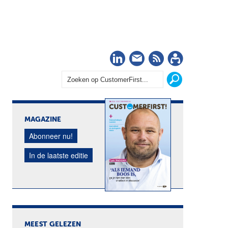
LinkedIn
Nieuwsbrief
RSS
Abonn
MAGAZINE
Abonneer nu!
In de laatste editie
MEEST GELEZEN