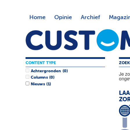
Home
Opinie
Archief
Magazi
CONTENT TYPE
ZOEK
Achtergronden
(0)
Je z
ongev
Columns
(0)
Nieuws
(1)
LA
ZO