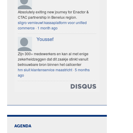
Absolutely exiting new journey for Enactor &
CTAC partnership in Benelux region.
sligro vernieuwt kassaplatform voor unified
commerce
·
1 month ago
Youssef
Zijn 300+ medewerkers en kan al met enige
zekerheidzeggen dat dit zaakje stinkt vanuit
betrouwbare bron binnen het callcenter
hm sluit klantenservice maastricht
·
5 months
ago
AGENDA