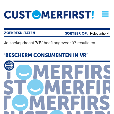
Home
Opinie
Archief
Magazine
Service
Buyers'Guide
Linked
Nieu
R
ZOEKRESULTATEN
SORTEER OP:
Je zoekopdracht
'VR'
heeft ongeveer 97 resultaten.
‘BESCHERM CONSUMENTEN IN VR’