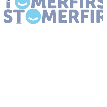
VR
spellen geïntroduceerd in Gelderse Vallei 08 februari 2021
Redactie Ziekenhuis Gelderse Vallei heeft een virtual reality game
in gebruik genomen om kinderen op een speelse manier voor te
breiden op
...
VIRTUAL REALITY VERSTERKT
LEERRENDEMENT