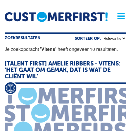
Home
Opinie
Archief
Magazine
Service
Buyers'Guide
Linked
Nieu
R
ZOEKRESULTATEN
SORTEER OP:
Je zoekopdracht
'Vitens'
heeft ongeveer 10 resultaten.
[TALENT FIRST] AMELIE RIBBERS - VITENS:
’HET GAAT OM GEMAK, DAT IS WAT DE
CLIËNT WIL’