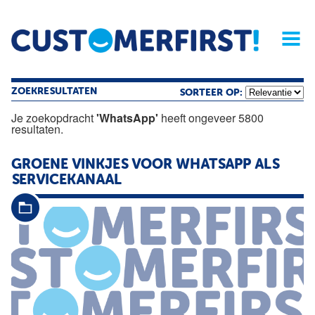
Home
Opinie
Archief
Magazine
Service
Buyers'Guide
Linked
Nieu
R
ZOEKRESULTATEN
SORTEER OP:
Je zoekopdracht
'WhatsApp'
heeft ongeveer 5800
resultaten.
GROENE VINKJES VOOR
WHATSAPP
ALS
SERVICEKANAAL