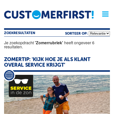
Home
Opinie
Archief
Magazine
Service
Buyers'Guide
Linked
Nieu
R
ZOEKRESULTATEN
SORTEER OP:
Je zoekopdracht
'Zomerrubriek'
heeft ongeveer 6
resultaten.
ZOMERTIP: 'KIJK HOE JE ALS KLANT
OVERAL SERVICE KRIJGT'