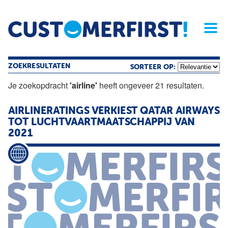
Home
Opinie
Archief
Magazine
Service
Buyers'Guide
Linked
Nieu
R
ZOEKRESULTATEN
SORTEER OP:
Je zoekopdracht
'airline'
heeft ongeveer 21 resultaten.
AIRLINERATINGS VERKIEST QATAR AIRWAYS
TOT LUCHTVAARTMAATSCHAPPIJ VAN
2021