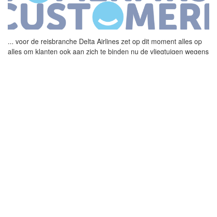
...
voor de reisbranche Delta Airlines zet op dit moment alles op
alles om klanten ook aan zich te binden nu de vliegtuigen wegens
de coronacrisis aan de grond worden gehouden Deze week
kondigde de
...
BRUSSELS AIRLINES VINDT GASTGERICHTE
BALANS