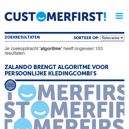
Home
Opinie
Archief
Magazine
Service
Buyers'Guide
Linked
Nieu
R
ZOEKRESULTATEN
SORTEER OP:
Je zoekopdracht
'algoritme'
heeft ongeveer 103
resultaten.
ZALANDO BRENGT
ALGORITME
VOOR
PERSOONLIJKE KLEDINGCOMBI'S