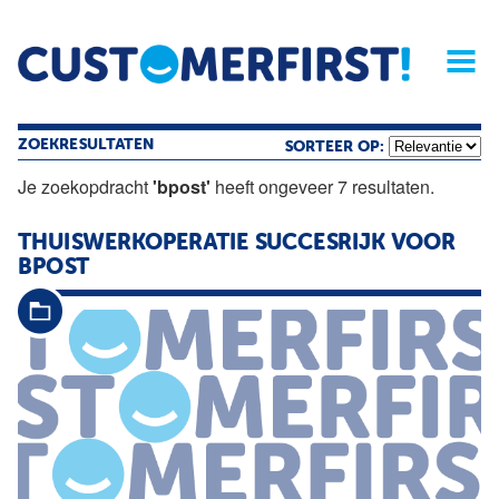
Home
Opinie
Archief
Magazine
Service
Buyers'Guide
Linked
Nieu
R
ZOEKRESULTATEN
SORTEER OP:
Je zoekopdracht
'bpost'
heeft ongeveer 7 resultaten.
THUISWERKOPERATIE SUCCESRIJK VOOR
BPOST