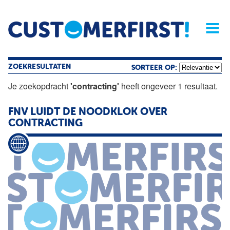
Home
Opinie
Archief
Magazine
Service
Buyers'Guide
Linked
Nieu
R
ZOEKRESULTATEN
SORTEER OP:
Je zoekopdracht
'contracting'
heeft ongeveer 1 resultaat.
FNV LUIDT DE NOODKLOK OVER
CONTRACTING