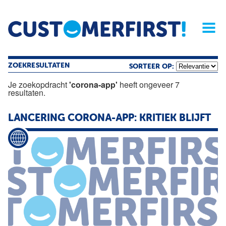
Home
Opinie
Archief
Magazine
Service
Buyers'Guide
Linked
Nieu
R
ZOEKRESULTATEN
SORTEER OP:
Je zoekopdracht
'corona-app'
heeft ongeveer 7
resultaten.
LANCERING CORONA-APP: KRITIEK BLIJFT