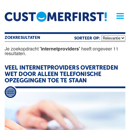
Home
Opinie
Archief
Magazine
Service
Buyers'Guide
Linked
Nieu
R
ZOEKRESULTATEN
SORTEER OP:
Je zoekopdracht
'internetproviders'
heeft ongeveer 11
resultaten.
VEEL
INTERNETPROVIDERS
OVERTREDEN
WET DOOR ALLEEN TELEFONISCHE
OPZEGGINGEN TOE TE STAAN