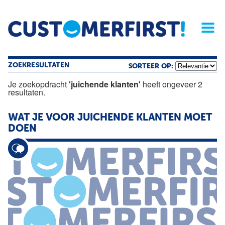
Home
Opinie
Archief
Magazine
Service
Buyers'Guide
Linked
Nieu
R
ZOEKRESULTATEN
SORTEER OP:
Je zoekopdracht
'juichende klanten'
heeft ongeveer 2
resultaten.
WAT JE VOOR
JUICHENDE
KLANTEN
MOET
DOEN