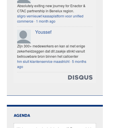
Absolutely exiting new journey for Enactor &
CTAC partnership in Benelux region.
sligro vernieuwt kassaplatform voor unified
commerce
·
1 month ago
Youssef
Zijn 300+ medewerkers en kan al met enige
zekerheidzeggen dat dit zaakje stinkt vanuit
betrouwbare bron binnen het callcenter
hm sluit klantenservice maastricht
·
5 months
ago
AGENDA