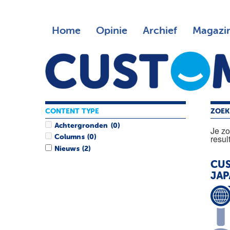
Home
Opinie
Archief
Magazi
CONTENT TYPE
ZOEK
Achtergronden
(0)
Je z
resul
Columns
(0)
Nieuws
(2)
CUS
JA