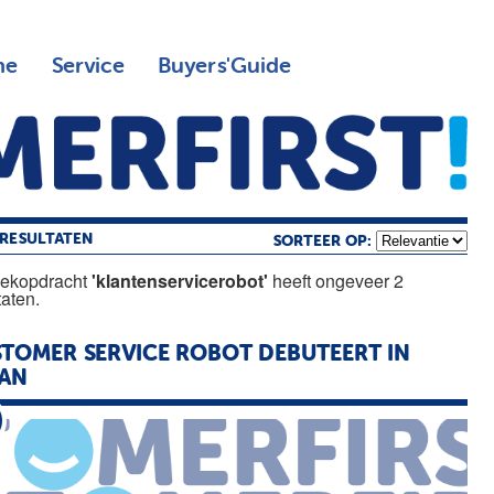
ne
Service
Buyers'Guide
RESULTATEN
SORTEER OP:
oekopdracht
'klantenservicerobot'
heeft ongeveer 2
taten.
TOMER SERVICE ROBOT DEBUTEERT IN
PAN