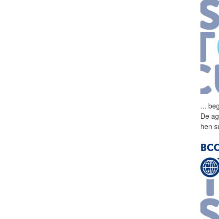
...
beg
De ag
hen s
BCC