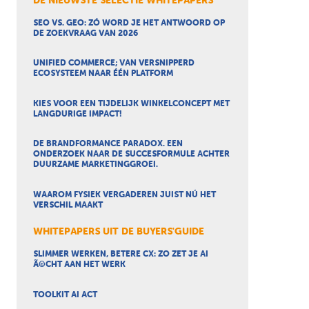
DE NIEUWSTE SELECTIE WHITEPAPERS
SEO VS. GEO: ZÓ WORD JE HET ANTWOORD OP
DE ZOEKVRAAG VAN 2026
UNIFIED COMMERCE; VAN VERSNIPPERD
ECOSYSTEEM NAAR ÉÉN PLATFORM
KIES VOOR EEN TIJDELIJK WINKELCONCEPT MET
LANGDURIGE IMPACT!
DE BRANDFORMANCE PARADOX. EEN
ONDERZOEK NAAR DE SUCCESFORMULE ACHTER
DUURZAME MARKETINGGROEI.
WAAROM FYSIEK VERGADEREN JUIST NÚ HET
VERSCHIL MAAKT
WHITEPAPERS UIT DE BUYERS'GUIDE
SLIMMER WERKEN, BETERE CX: ZO ZET JE AI
Ã©CHT AAN HET WERK
TOOLKIT AI ACT