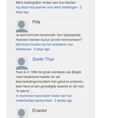
Wero belangrijker vinden dan hun klanten.
ing stopt met scanner voor wero betalingen
·
2
days ago
Frits
Je bent echt een kantoorpik. Een laptoppertje.
Hoeveel mensen buit je uit met minimumloon?
blijf focus houden op het verbeteren van
klantreizen
·
6 days ago
Guido Thys
Toen ik in 1990 de grote oversteek van België
naar Nederland maakte om als
telemarketingconsultant mijn geluk te proberen,
was Hans al een gevestigde waarde en dé man
"to talk to"....
in memoriam hans bach nestor van het
nederlandse klantcontact
·
2 weeks ago
Enactor