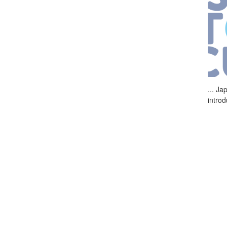
...
Jap
intro