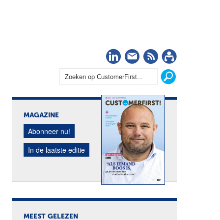
LinkedIn
Nieuwsbrief
RSS
Abonn
MAGAZINE
Abonneer nu!
In de laatste editie
MEEST GELEZEN