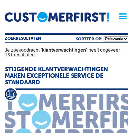
Home
Opinie
Archief
Magazine
Service
Buyers'Guide
Linked
Nieu
R
ZOEKRESULTATEN
SORTEER OP:
Je zoekopdracht
'klantverwachtingen'
heeft ongeveer
161 resultaten.
STIJGENDE
KLANTVERWACHTINGEN
MAKEN EXCEPTIONELE SERVICE DE
STANDAARD