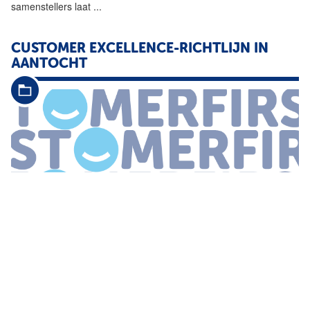
samenstellers laat
...
CUSTOMER EXCELLENCE-RICHTLIJN IN
AANTOCHT
...
het vinden van ruimte om de
klantverwachtingen
waar mogelijk
te overtreffen going the extra mile De Haan aanvullend Sublieme
klantbediening komt echt aan op de laatste 10 procent Die laatste