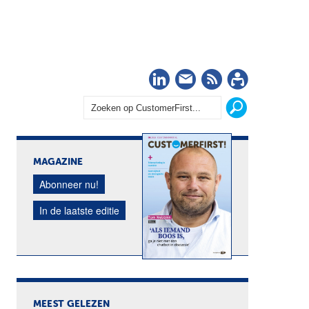
LinkedIn
Nieuwsbrief
RSS
Abonn
MAGAZINE
Abonneer nu!
In de laatste editie
MEEST GELEZEN