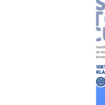
react
de do
binne
VIR
KL