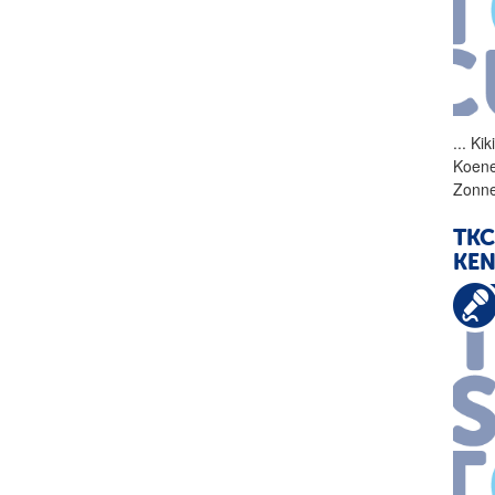
...
Kik
Koene
Zonne
TKC
KE