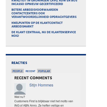
KWALITEIT IN GRONINGEN: LAVG, RDW EN BOS
INCASSO OPNIEUW GECERTIFICEERD
BETERE ARBEIDSVOORWAARDEN
CONTACTCENTERS OOK
VERANTWOORDELIJKHEID OPDRACHTGEVERS
KNELPUNTEN OP DE KLANTCONTACT
ARBEIDSMARKT
DE KLANT CENTRAAL, NU DE KLANTENSERVICE
NOG!
REACTIES
PEOPLE
RECENT
POPULAR
RECENT COMMENTS
Stijn Hommes
Wat nu?
Customers First is blijkbaar niet het motto van
ING of ABN Amro. Ze heffen veilige en