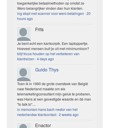
toegankelijke betaalmethoden op omdat ze
Wero belangrijker vinden dan hun klanten.
ing stopt met scanner voor wero betalingen
·
20
hours ago
Frits
Je bent echt een kantoorpik. Een laptoppertje.
Hoeveel mensen buit je uit met minimumloon?
blijf focus houden op het verbeteren van
klantreizen
·
4 days ago
Guido Thys
Toen ik in 1990 de grote oversteek van België
naar Nederland maakte om als
telemarketingconsultant mijn geluk te proberen,
was Hans al een gevestigde waarde en dé man
"to talk to"....
in memoriam hans bach nestor van het
nederlandse klantcontact
·
2 weeks ago
Enactor