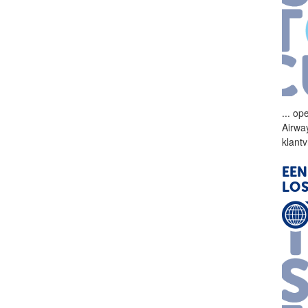
...
ope
Airwa
klant
EEN
LOS