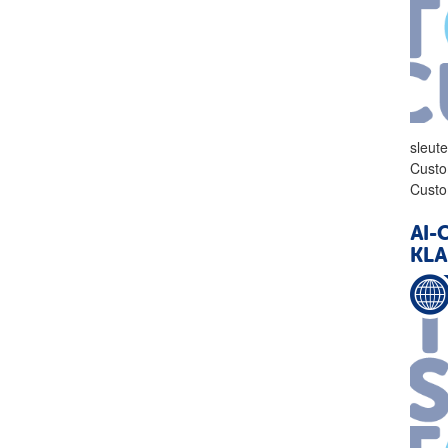
sleut
Custo
Custo
AI-
KL