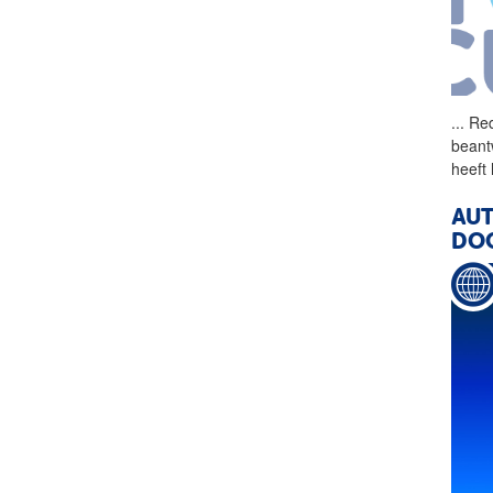
...
Red
beantw
heeft
AUT
DOO