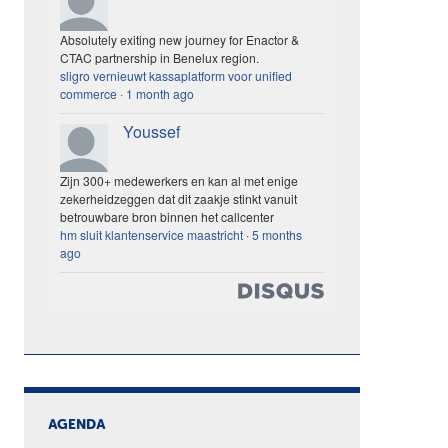
Absolutely exiting new journey for Enactor &
CTAC partnership in Benelux region.
sligro vernieuwt kassaplatform voor unified
commerce
·
1 month ago
Youssef
Zijn 300+ medewerkers en kan al met enige
zekerheidzeggen dat dit zaakje stinkt vanuit
betrouwbare bron binnen het callcenter
hm sluit klantenservice maastricht
·
5 months
ago
AGENDA