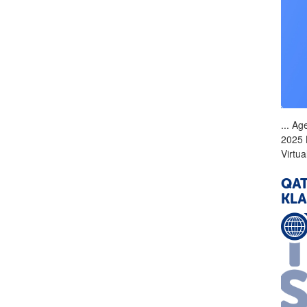
...
Age
2025 
Virtu
QAT
KL