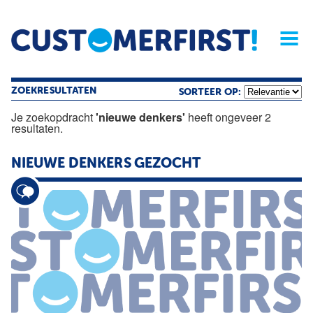
Home
Opinie
Archief
Magazine
Service
Buyers'Guide
Linked
Nieu
R
ZOEKRESULTATEN
SORTEER OP:
Je zoekopdracht
'nieuwe denkers'
heeft ongeveer 2
resultaten.
NIEUWE
DENKERS
GEZOCHT