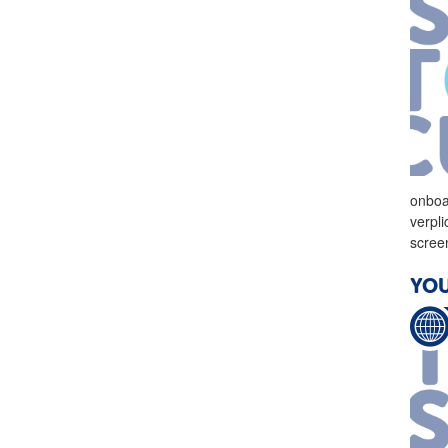
onboa
verpli
scree
YOU