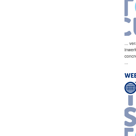
...
ver
inwer
concr
...
WE