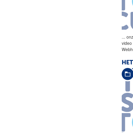
...
onz
video
Webhe
HET