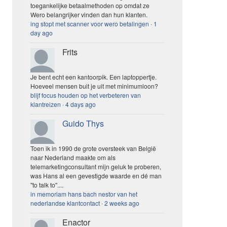
toegankelijke betaalmethoden op omdat ze
Wero belangrijker vinden dan hun klanten.
ing stopt met scanner voor wero betalingen
·
1
day ago
Frits
Je bent echt een kantoorpik. Een laptoppertje.
Hoeveel mensen buit je uit met minimumloon?
blijf focus houden op het verbeteren van
klantreizen
·
4 days ago
Guido Thys
Toen ik in 1990 de grote oversteek van België
naar Nederland maakte om als
telemarketingconsultant mijn geluk te proberen,
was Hans al een gevestigde waarde en dé man
"to talk to"....
in memoriam hans bach nestor van het
nederlandse klantcontact
·
2 weeks ago
Enactor