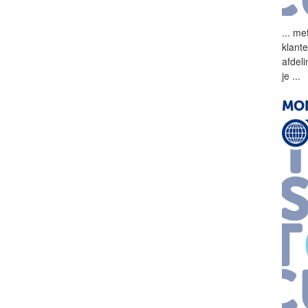
...
met
klant
afdel
je
...
MON