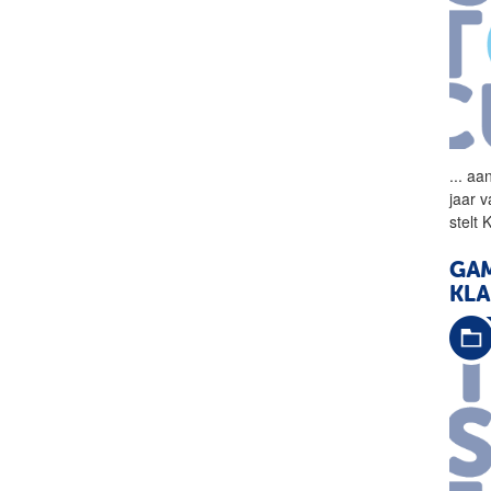
...
aan
jaar 
stelt
GAM
KL