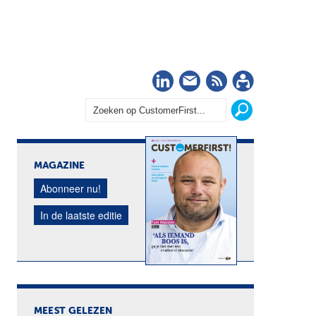
LinkedIn
Nieuwsbrief
RSS
Abonn
MAGAZINE
Abonneer nu!
In de laatste editie
MEEST GELEZEN