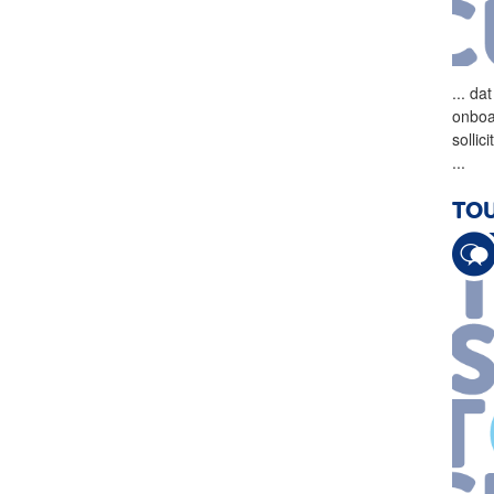
...
dat
onboa
solli
...
TO