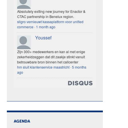
Absolutely exiting new journey for Enactor &
CTAC partnership in Benelux region.
sligro vernieuwt kassaplatform voor unified
commerce
·
1 month ago
Youssef
Zijn 300+ medewerkers en kan al met enige
zekerheidzeggen dat dit zaakje stinkt vanuit
betrouwbare bron binnen het callcenter
hm sluit klantenservice maastricht
·
5 months
ago
AGENDA