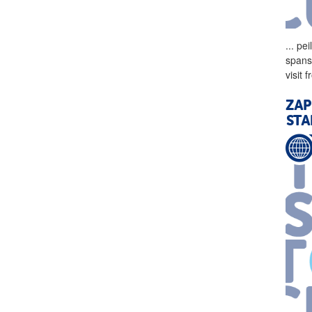
...
pei
spans
visit
ZAP
STA