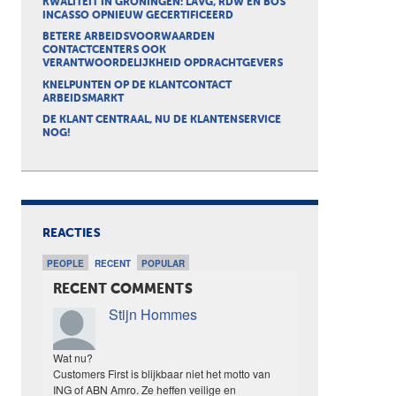
KWALITEIT IN GRONINGEN: LAVG, RDW EN BOS
INCASSO OPNIEUW GECERTIFICEERD
BETERE ARBEIDSVOORWAARDEN
CONTACTCENTERS OOK
VERANTWOORDELIJKHEID OPDRACHTGEVERS
KNELPUNTEN OP DE KLANTCONTACT
ARBEIDSMARKT
DE KLANT CENTRAAL, NU DE KLANTENSERVICE
NOG!
REACTIES
PEOPLE
RECENT
POPULAR
RECENT COMMENTS
Stijn Hommes
Wat nu?
Customers First is blijkbaar niet het motto van
ING of ABN Amro. Ze heffen veilige en