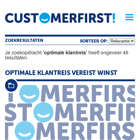
Home
Opinie
Archief
Magazine
Service
Buyers'Guide
Linked
Nieu
R
ZOEKRESULTATEN
SORTEER OP:
Je zoekopdracht
'optimale klantreis'
heeft ongeveer 46
resultaten.
OPTIMALE
KLANTREIS
VEREIST WINST