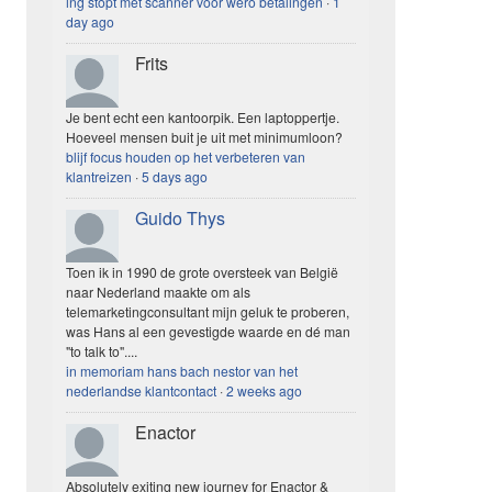
ing stopt met scanner voor wero betalingen
·
1
day ago
Frits
Je bent echt een kantoorpik. Een laptoppertje.
Hoeveel mensen buit je uit met minimumloon?
blijf focus houden op het verbeteren van
klantreizen
·
5 days ago
Guido Thys
Toen ik in 1990 de grote oversteek van België
naar Nederland maakte om als
telemarketingconsultant mijn geluk te proberen,
was Hans al een gevestigde waarde en dé man
"to talk to"....
in memoriam hans bach nestor van het
nederlandse klantcontact
·
2 weeks ago
Enactor
Absolutely exiting new journey for Enactor &