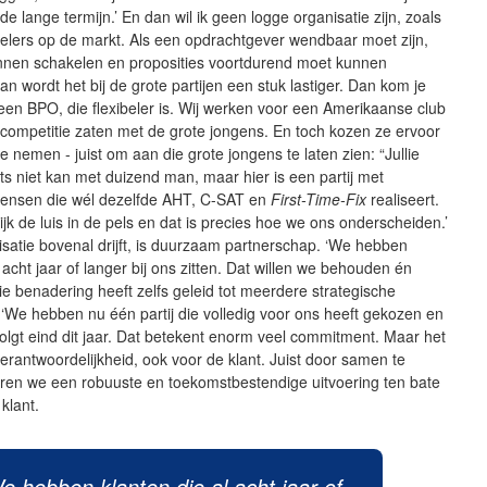
e lange termijn.’ En dan wil ik geen logge organisatie zijn, zoals
elers op de markt. Als een opdrachtgever wendbaar moet zijn,
nnen schakelen en proposities voortdurend moet kunnen
n wordt het bij de grote partijen een stuk lastiger. Dan kom je
j een BPO, die flexibeler is. Wij werken voor een Amerikaanse club
 competitie zaten met de grote jongens. En toch kozen ze ervoor
te nemen - juist om aan die grote jongens te laten zien: “Jullie
ts niet kan met duizend man, maar hier is een partij met
mensen die wél dezelfde AHT, C-SAT en
First-Time-Fix
realiseert.
lijk de luis in de pels en dat is precies hoe we ons onderscheiden.’
satie bovenal drijft, is duurzaam partnerschap. ‘We hebben
l acht jaar of langer bij ons zitten. Dat willen we behouden én
ie benadering heeft zelfs geleid tot meerdere strategische
 ‘We hebben nu één partij die volledig voor ons heeft gekozen en
lgt eind dit jaar. Dat betekent enorm veel commitment. Maar het
verantwoordelijkheid, ook voor de klant. Juist door samen te
ren we een robuuste en toekomstbestendige uitvoering ten bate
klant.
e hebben klanten die al acht jaar of