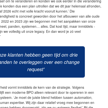
esef om te veranderen en konden we ook eerder in die verandering
e konden dus een plan uitrollen dat we dit jaar helemaal afronden,
f 2026 echt met volle kracht vooruit kunnen.’ Die
endigheid is concreet geworden door het afbouwen van alle oude
‘In 2022 en 2023 zijn we begonnen met het aanpakken van onze
neel, panden, systemen… alles. Dat kost tijd, maar inmiddels -
ijn we volledig uit onze legacy. En dan word je zó veel
’
nze klanten hebben geen tijd om drie
nden te overleggen over een
change
request'
heid vormt inmiddels de kern van de strategie. Volgens
ijft een moderne BPO alleen relevant door te opereren in een
systeem. ‘Je moet de juiste blend hebben tussen
automation
,
human expertise
. Wij zijn daar relatief vroeg mee begonnen en
roeg hebben doorgepakt, zijn we nu extreem flexibel.’ Bij die