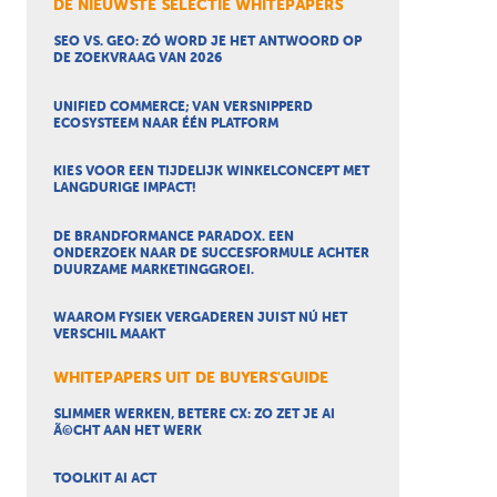
DE NIEUWSTE SELECTIE WHITEPAPERS
SEO VS. GEO: ZÓ WORD JE HET ANTWOORD OP
DE ZOEKVRAAG VAN 2026
UNIFIED COMMERCE; VAN VERSNIPPERD
ECOSYSTEEM NAAR ÉÉN PLATFORM
KIES VOOR EEN TIJDELIJK WINKELCONCEPT MET
LANGDURIGE IMPACT!
DE BRANDFORMANCE PARADOX. EEN
ONDERZOEK NAAR DE SUCCESFORMULE ACHTER
DUURZAME MARKETINGGROEI.
WAAROM FYSIEK VERGADEREN JUIST NÚ HET
VERSCHIL MAAKT
WHITEPAPERS UIT DE BUYERS'GUIDE
SLIMMER WERKEN, BETERE CX: ZO ZET JE AI
Ã©CHT AAN HET WERK
TOOLKIT AI ACT