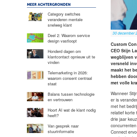
MEER ACHTERGRONDEN
Category switches
veranderen mentale
snelweg klant
30 december 
Deel 2: Waarom service
design vastloopt
Custom Conne
CEO Stijn La
Honderd dagen om
wegblijven 
klantcontact opnieuw uit te
vinden
versneld inv
maakt het b
Telemarketing in 2026:
hebben doorg
waarom consent centraal
met volle kra
staat
Wanneer Stijn
Balans tussen technologie
er is verand
en vertrouwen
met het bedrij
Hoort AI wat de klant nodig
relatief kort
heeft?
drie jaar keu
concurrenten 
Van gesprek naar
stuurinformatie
Connect ervo