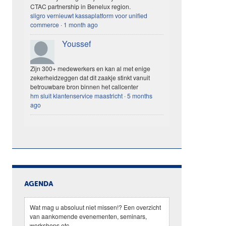
CTAC partnership in Benelux region.
sligro vernieuwt kassaplatform voor unified
commerce
·
1 month ago
Youssef
Zijn 300+ medewerkers en kan al met enige
zekerheidzeggen dat dit zaakje stinkt vanuit
betrouwbare bron binnen het callcenter
hm sluit klantenservice maastricht
·
5 months
ago
AGENDA
Wat mag u absoluut niet missen!? Een overzicht
van aankomende evenementen, seminars,
workshops etc.