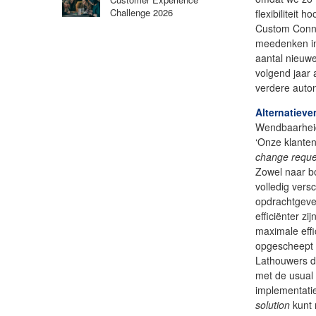
Challenge 2026
flexibiliteit
Custom Conne
meedenken in d
aantal nieuwe
volgend jaar 
verdere auto
Alternatieve
Wendbaarheid 
‘Onze klante
change reque
Zowel naar bo
volledig vers
opdrachtgever
efficiënter z
maximale effi
opgescheept m
Lathouwers dr
met de usual
implementatie
solution
kunt m