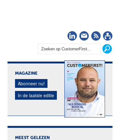
LinkedIn
Nieuwsbrief
RSS
Abonn
MAGAZINE
Abonneer nu!
In de laatste editie
MEEST GELEZEN