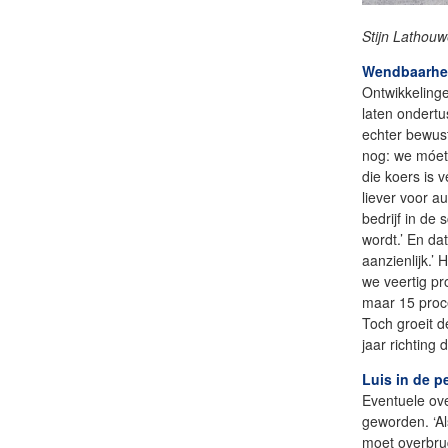
Stijn Lathouw
Wendbaarhe
Ontwikkelinge
laten ondertu
echter bewust
nog: we móet
die koers is
liever voor a
bedrijf in de
wordt.’ En da
aanzienlijk.’
we veertig pr
maar 15 proc
Toch groeit d
jaar richting
Luis in de p
Eventuele ov
geworden. ‘Als
moet overbrug