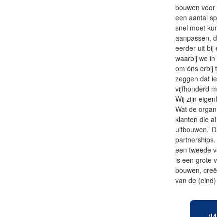
bouwen voor d
een aantal sp
snel moet ku
aanpassen, da
eerder uit bi
waarbij we in
om óns erbij 
zeggen dat ie
vijfhonderd 
Wij zijn eigen
Wat de organi
klanten die a
uitbouwen.’ D
partnerships.
een tweede vo
is een grote 
bouwen, creë
van de (eind) 
‘W