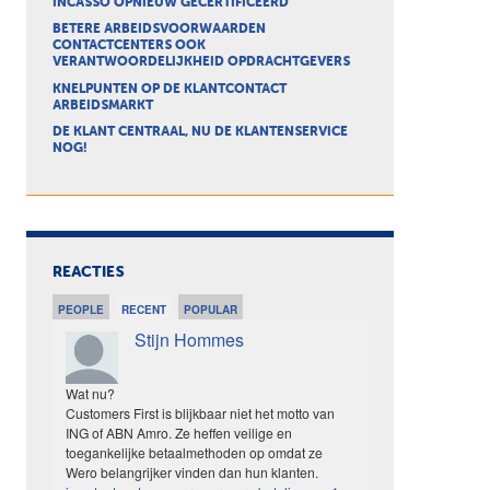
INCASSO OPNIEUW GECERTIFICEERD
BETERE ARBEIDSVOORWAARDEN
CONTACTCENTERS OOK
VERANTWOORDELIJKHEID OPDRACHTGEVERS
KNELPUNTEN OP DE KLANTCONTACT
ARBEIDSMARKT
DE KLANT CENTRAAL, NU DE KLANTENSERVICE
NOG!
REACTIES
PEOPLE
RECENT
POPULAR
Stijn Hommes
Wat nu?
Customers First is blijkbaar niet het motto van
ING of ABN Amro. Ze heffen veilige en
toegankelijke betaalmethoden op omdat ze
Wero belangrijker vinden dan hun klanten.