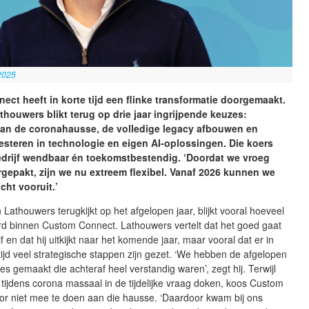
2025
ct heeft in korte tijd een flinke transformatie doorgemaakt.
thouwers blikt terug op drie jaar ingrijpende keuzes:
van de coronahausse, de volledige legacy afbouwen en
esteren in technologie en eigen AI-oplossingen. Die koers
edrijf wendbaar én toekomstbestendig. ‘Doordat we vroeg
epakt, zijn we nu extreem flexibel. Vanaf 2026 kunnen we
cht vooruit.’
 Lathouwers terugkijkt op het afgelopen jaar, blijkt vooral hoeveel
erd binnen Custom Connect. Lathouwers vertelt dat het goed gaat
f en dat hij uitkijkt naar het komende jaar, maar vooral dat er in
e tijd veel strategische stappen zijn gezet. ‘We hebben de afgelopen
zes gemaakt die achteraf heel verstandig waren’, zegt hij. Terwijl
tijdens corona massaal in de tijdelijke vraag doken, koos Custom
or niet mee te doen aan die hausse. ‘Daardoor kwam bij ons