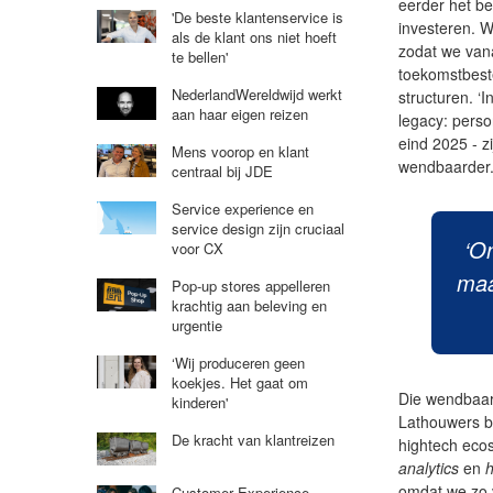
eerder het b
'De beste klantenservice is
investeren. W
als de klant ons niet hoeft
zodat we vana
te bellen'
toekomstbest
NederlandWereldwijd werkt
structuren. 
aan haar eigen reizen
legacy: perso
eind 2025 - z
Mens voorop en klant
wendbaarder.
centraal bij JDE
Service experience en
service design zijn cruciaal
‘O
voor CX
maa
Pop-up stores appelleren
krachtig aan beleving en
urgentie
‘Wij produceren geen
koekjes. Het gaat om
Die wendbaar
kinderen'
Lathouwers bl
De kracht van klantreizen
hightech eco
analytics
en
omdat we zo v
Customer Experience