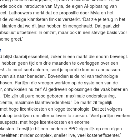
 hoorde ook de introductie van Myia, de eigen AI-oplossing van
ct. Lathouwers merkt dat de propositie door Myia en het
e volledige klantketen flink is versterkt. ‘Dat zie je terug in het
 klanten dat we dit jaar hebben binnengehaald. Dat gaat zich
absoluut uitbetalen: in omzet, maar ook in een stevige basis voor
nome groei.’
n
blijkt daarbij essentieel, zeker in een markt die enorm beweegt.
n hebben geen tijd om drie maanden te overleggen over een
st
. Je moet snel acteren, snel je operatie kunnen aanpassen.
ven als naar beneden.’ Bovendien is de rol van technologie
choven. Partijen die vroeger werkten op de systemen van de
, ontwikkelen nu zelf AI-gedreven oplossingen die vaak beter en
ijn. ‘Die zijn uit pure nood geboren: maximale ondersteuning,
ciëntie, maximale klanttevredenheid.’ De markt zit tegelijk
et hoge licentiekosten en logge technologie. Dat zet volgens
uk op bedrijven om alternatieven te zoeken. ‘Veel partijen werken
 suspects, met hoge licentiekosten en enorme
kosten. Terwijl je bij een moderne BPO eigenlijk op een eigen
eeliften: minder complex, sneller live, veel kostenefficiënter.’