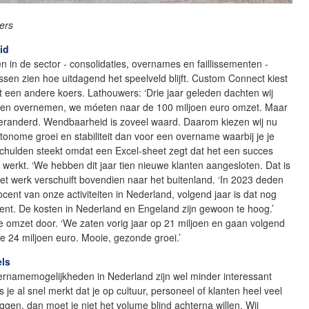
ers
id
n in de sector - consolidaties, overnames en faillissementen -
ssen zien hoe uitdagend het speelveld blijft. Custom Connect kiest
 een andere koers. Lathouwers: ‘Drie jaar geleden dachten wij
en overnemen, we móeten naar de 100 miljoen euro omzet. Maar
 veranderd. Wendbaarheid is zoveel waard. Daarom kiezen wij nu
utonome groei en stabiliteit dan voor een overname waarbij je je
 schulden steekt omdat een Excel-sheet zegt dat het een succes
t werkt. ‘We hebben dit jaar tien nieuwe klanten aangesloten. Dat is
 Het werk verschuift bovendien naar het buitenland. ‘In 2023 deden
ocent van onze activiteiten in Nederland, volgend jaar is dat nog
ent. De kosten in Nederland en Engeland zijn gewoon te hoog.’
e omzet door. ‘We zaten vorig jaar op 21 miljoen en gaan volgend
 de 24 miljoen euro. Mooie, gezonde groei.’
els
ernamemogelijkheden in Nederland zijn wel minder interessant
 je al snel merkt dat je op cultuur, personeel of klanten heel veel
gen, dan moet je niet het volume blind achterna willen. Wij