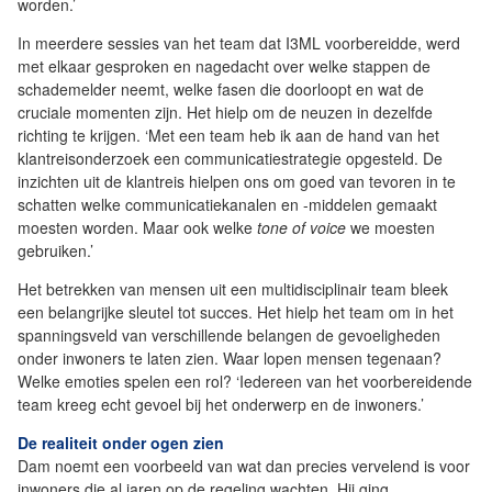
worden.’
In meerdere sessies van het team dat I3ML voorbereidde, werd
met elkaar gesproken en nagedacht over welke stappen de
schademelder neemt, welke fasen die doorloopt en wat de
cruciale momenten zijn. Het hielp om de neuzen in dezelfde
richting te krijgen. ‘Met een team heb ik aan de hand van het
klantreisonderzoek een communicatiestrategie opgesteld. De
inzichten uit de klantreis hielpen ons om goed van tevoren in te
schatten welke communicatiekanalen en -middelen gemaakt
moesten worden. Maar ook welke
tone of voice
we moesten
gebruiken.’
Het betrekken van mensen uit een multidisciplinair team bleek
een belangrijke sleutel tot succes. Het hielp het team om in het
spanningsveld van verschillende belangen de gevoeligheden
onder inwoners te laten zien. Waar lopen mensen tegenaan?
Welke emoties spelen een rol? ‘Iedereen van het voorbereidende
team kreeg echt gevoel bij het onderwerp en de inwoners.’
De realiteit onder ogen zien
Dam noemt een voorbeeld van wat dan precies vervelend is voor
inwoners die al jaren op de regeling wachten. Hij ging