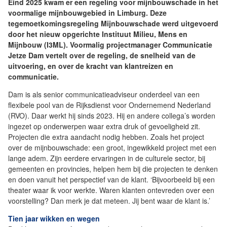
Eind 2025 kwam er een regeling voor mijnbouwschade in het
voormalige mijnbouwgebied in Limburg. Deze
tegemoetkomingsregeling Mijnbouwschade werd uitgevoerd
door het nieuw opgerichte Instituut Milieu, Mens en
Mijnbouw (I3ML). Voormalig projectmanager Communicatie
Jetze Dam vertelt over de regeling, de snelheid van de
uitvoering, en over de kracht van klantreizen en
communicatie.
Dam is als senior communicatieadviseur onderdeel van een
flexibele pool van de Rijksdienst voor Ondernemend Nederland
(RVO). Daar werkt hij sinds 2023. Hij en andere collega’s worden
ingezet op onderwerpen waar extra druk of gevoeligheid zit.
Projecten die extra aandacht nodig hebben. Zoals het project
over de mijnbouwschade: een groot, ingewikkeld project met een
lange adem. Zijn eerdere ervaringen in de culturele sector, bij
gemeenten en provincies, helpen hem bij die projecten te denken
en doen vanuit het perspectief van de klant. ‘Bijvoorbeeld bij een
theater waar ik voor werkte. Waren klanten ontevreden over een
voorstelling? Dan merk je dat meteen. Jij bent waar de klant is.’
Tien jaar wikken en wegen