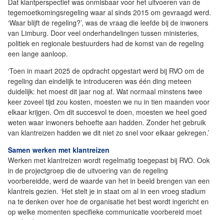
Dat klantperspectief was onmisbaar voor het uitvoeren van de
tegemoetkomingsregeling waar al sinds 2015 om gevraagd werd.
‘Waar blijft de regeling?’, was de vraag die leefde bij de inwoners
van Limburg. Door veel onderhandelingen tussen ministeries,
politiek en regionale bestuurders had de komst van de regeling
een lange aanloop.
‘Toen in maart 2025 de opdracht opgestart werd bij RVO om de
regeling dan eindelijk te introduceren was één ding meteen
duidelijk: het moest dit jaar nog af. Wat normaal minstens twee
keer zoveel tijd zou kosten, moesten we nu in tien maanden voor
elkaar krijgen. Om dit succesvol te doen, moesten we heel goed
weten waar inwoners behoefte aan hadden. Zonder het gebruik
van klantreizen hadden we dit niet zo snel voor elkaar gekregen.’
Samen werken met klantreizen
Werken met klantreizen wordt regelmatig toegepast bij RVO. Ook
in de projectgroep die de uitvoering van de regeling
voorbereidde, werd de waarde van het in beeld brengen van een
klantreis gezien. ‘Het stelt je in staat om al in een vroeg stadium
na te denken over hoe de organisatie het best wordt ingericht en
op welke momenten specifieke communicatie voorbereid moet