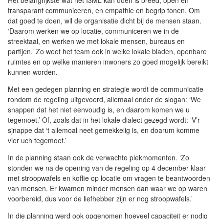
Het belangrijkste wat het I3ML kan doen is breed, open en
transparant communiceren, en empathie en begrip tonen. Om
dat goed te doen, wil de organisatie dicht bij de mensen staan.
‘Daarom werken we op locatie, communiceren we in de
streektaal, en werken we met lokale mensen, bureaus en
partijen.’ Zo weet het team ook in welke lokale bladen, openbare
ruimtes en op welke manieren inwoners zo goed mogelijk bereikt
kunnen worden.
Met een gedegen planning en strategie wordt de communicatie
rondom de regeling uitgevoerd, allemaal onder de slogan: ‘We
snappen dat het niet eenvoudig is, en daarom komen we u
tegemoet.’ Of, zoals dat in het lokale dialect gezegd wordt: ‘V’r
sjnappe dat ‘t allemoal neet gemekkelig is, en doarum komme
vier uch tegemoet.’
In de planning staan ook de verwachte piekmomenten. ‘Zo
stonden we na de opening van de regeling op 4 december klaar
met stroopwafels en koffie op locatie om vragen te beantwoorden
van mensen. Er kwamen minder mensen dan waar we op waren
voorbereid, dus voor de liefhebber zijn er nog stroopwafels.’
In die planning werd ook opgenomen hoeveel capaciteit er nodig