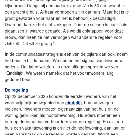
bijvoorbeeld langs bij een oudere vrouw. ‘Ze is 80+ en woont in
een prachtig huis. Al haar vermogen zit in dat huis. Maar het is te
groot geworden voor haar en het is behoorlijk beschadigd.
Daardoor kan ze het niet verkopen. Door de schade is haar huis
gigantisch in waarde gedaald. Als we dit opknappen voor deze
vrouw, dan heeft ze het vermogen wat anders te regelen voor
zichzelf. Dat wil ze graag.’
In de communicatiestrategie is een van de pijlers dan ook: noem
het beestje bij de naam. ‘We nemen het signaal van inwoners
serieus. Dat laten we zien. In onze uitingen spreken we van
“Eindelijk”. We weten namelijk dat het voor inwoners lang
geduurd heeft.’
De regeling
Op 22 december 2025 konden de eerste inwoners van het
voormalig mijnbouwgebied dan
eindelijk
hun aanvragen
indienen. Inwoners moeten eigenaar zijn van het huis en de
woning gebruiken als hoofdbewoning. Huurders moeten een
beroep doen op hun verhuurders voor de regeling. En als een
huis een vakantiewoning is en niet de hoofdwoning, dan kan er
geen aanspraak op de regeling worden gedaan. Wordt een