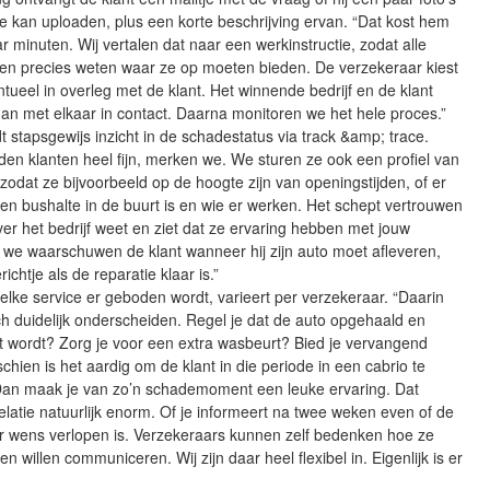
 kan uploaden, plus een korte beschrijving ervan. “Dat kost hem
 minuten. Wij vertalen dat naar een werkinstructie, zodat alle
ven precies weten waar ze op moeten bieden. De verzekeraar kiest
tueel in overleg met de klant. Het winnende bedrijf en de klant
an met elkaar in contact. Daarna monitoren we het hele proces.”
t stapsgewijs inzicht in de schadestatus via track &amp; trace.
nden klanten heel fijn, merken we. We sturen ze ook een profiel van
, zodat ze bijvoorbeeld op de hoogte zijn van openingstijden, of er
r een bushalte in de buurt is en wie er werken. Het schept vertrouwen
ver het bedrijf weet en ziet dat ze ervaring hebben met jouw
 we waarschuwen de klant wanneer hij zijn auto moet afleveren,
ichtje als de reparatie klaar is.”
lke service er geboden wordt, varieert per verzekeraar. “Daarin
h duidelijk onderscheiden. Regel je dat de auto opgehaald en
t wordt? Zorg je voor een extra wasbeurt? Bied je vervangend
chien is het aardig om de klant in die periode in een cabrio te
. Dan maak je van zo’n schademoment een leuke ervaring. Dat
relatie natuurlijk enorm. Of je informeert na twee weken even of de
ar wens verlopen is. Verzekeraars kunnen zelf bedenken hoe ze
n willen communiceren. Wij zijn daar heel flexibel in. Eigenlijk is er