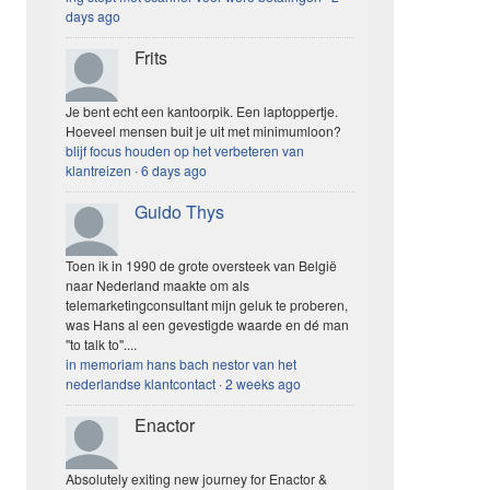
days ago
Frits
Je bent echt een kantoorpik. Een laptoppertje.
Hoeveel mensen buit je uit met minimumloon?
blijf focus houden op het verbeteren van
klantreizen
·
6 days ago
Guido Thys
Toen ik in 1990 de grote oversteek van België
naar Nederland maakte om als
telemarketingconsultant mijn geluk te proberen,
was Hans al een gevestigde waarde en dé man
"to talk to"....
in memoriam hans bach nestor van het
nederlandse klantcontact
·
2 weeks ago
Enactor
Absolutely exiting new journey for Enactor &