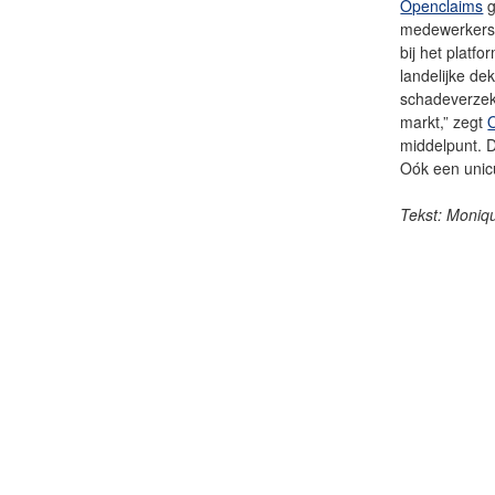
Openclaims
g
medewerkers.
bij het platf
landelijke de
schadeverzeke
markt,” zegt
middelpunt. D
Oók een uni
Tekst: Moniq