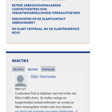
BETERE ARBEIDSVOORWAARDEN
CONTACTCENTERS OOK
VERANTWOORDELIJKHEID OPDRACHTGEVERS
KNELPUNTEN OP DE KLANTCONTACT
ARBEIDSMARKT
DE KLANT CENTRAAL, NU DE KLANTENSERVICE
NOG!
REACTIES
PEOPLE
RECENT
POPULAR
Stijn Hommes
Wat nu?
Customers First is blijkbaar niet het motto van
ING of ABN Amro. Ze heffen veilige en
toegankelijke betaalmethoden op omdat ze
Wero belangrijker vinden dan hun klanten.
ing stopt met scanner voor wero betalingen
·
2