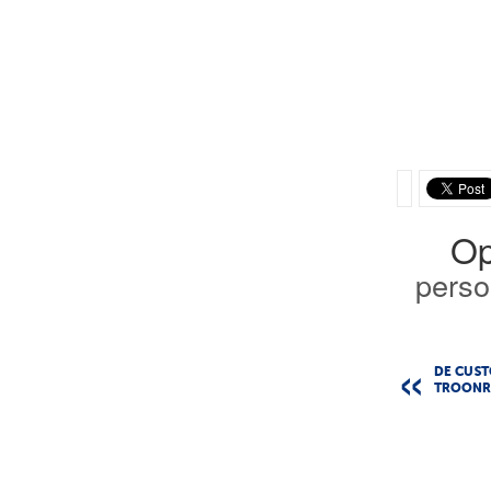
Op
perso
DE CUS
TROONR