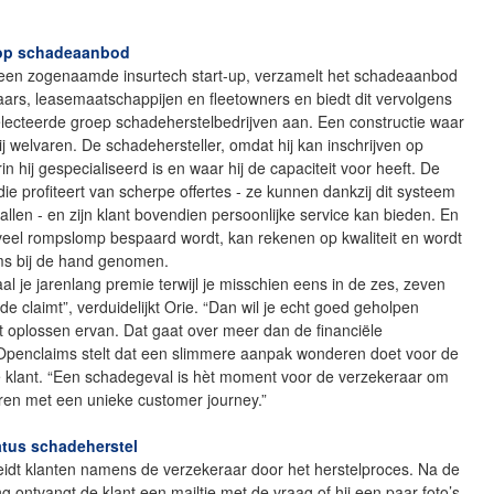
 op schadeaanbod
een zogenaamde insurtech start-up, verzamelt het schadeaanbod
ars, leasemaatschappijen en fleetowners en biedt dit vervolgens
lecteerde groep schadeherstelbedrijven aan. Een constructie waar
bij welvaren. De schadehersteller, omdat hij kan inschrijven op
n hij gespecialiseerd is en waar hij de capaciteit voor heeft. De
die profiteert van scherpe offertes - ze kunnen dankzij dit systeem
tvallen - en zijn klant bovendien persoonlijke service kan bieden. En
 veel rompslomp bespaard wordt, kan rekenen op kwaliteit en wordt
ms bij de hand genomen.
taal je jarenlang premie terwijl je misschien eens in de zes, zeven
de claimt”, verduidelijkt Orie. “Dan wil je echt goed geholpen
t oplossen ervan. Dat gaat over meer dan de financiële
” Openclaims stelt dat een slimmere aanpak wonderen doet voor de
e klant. “Een schadegeval is hèt moment voor de verzekeraar om
leren met een unieke customer journey.”
tatus schadeherstel
eidt klanten namens de verzekeraar door het herstelproces. Na de
 ontvangt de klant een mailtje met de vraag of hij een paar foto’s