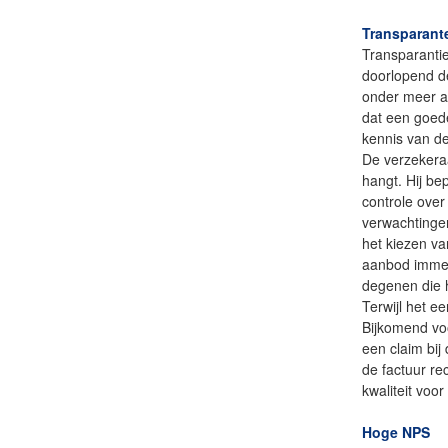
Transparant
Transparantie
doorlopend de
onder meer aa
dat een goed
kennis van de
De verzekeraa
hangt. Hij bep
controle over
verwachtingen
het kiezen va
aanbod immers
degenen die 
Terwijl het e
Bijkomend voor
een claim bij
de factuur re
kwaliteit voo
Hoge NPS