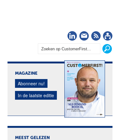
LinkedIn
Nieuwsbrief
RSS
Abonn
MAGAZINE
Abonneer nu!
In de laatste editie
MEEST GELEZEN