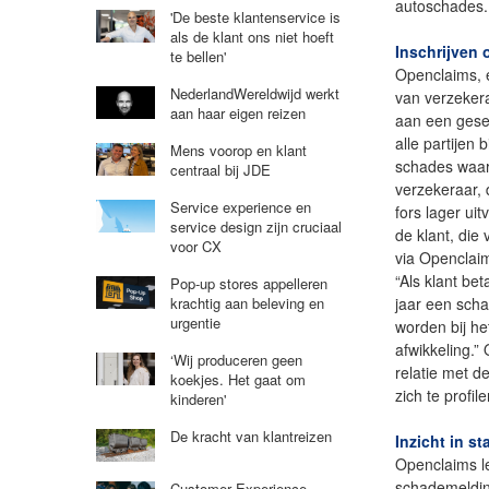
autoschades.
'De beste klantenservice is
als de klant ons niet hoeft
Inschrijven
te bellen'
Openclaims, 
NederlandWereldwijd werkt
van verzekera
aan haar eigen reizen
aan een gese
alle partijen 
Mens voorop en klant
schades waari
centraal bij JDE
verzekeraar, 
Service experience en
fors lager ui
service design zijn cruciaal
de klant, die
voor CX
via Openclai
“Als klant be
Pop-up stores appelleren
jaar een scha
krachtig aan beleving en
urgentie
worden bij he
afwikkeling.
‘Wij produceren geen
relatie met d
koekjes. Het gaat om
zich te profi
kinderen'
De kracht van klantreizen
Inzicht in s
Openclaims l
schademelding
Customer Experience