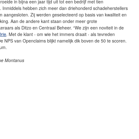
roeide in bijna een jaar tijd uit tot een bedrijf met tien
 Inmiddels hebben zich meer dan driehonderd schadeherstellers
orm aangesloten. Zij werden geselecteerd op basis van kwaliteit en
kking. Aan de andere kant staan onder meer grote
raars als Ditzo en Centraal Beheer. “We zijn een noviteit in de
Orie
. Met de klant - om wie het immers draait - als tevreden
e NPS van Openclaims blijkt namelijk dik boven de 50 te scoren.
cum.
ue Montanus