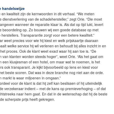
e handelswijze
 en kwaliteit zijn de kernwoorden in dit verhaal. “We meten
 dienstverlening van de schadehersteller,” zegt Orie. “Die moet
ngeven wanneer de reparatie klaar is. Als dat op tijd lukt, levert
e beoordeling op. Zo bouwen wij een goede database op met
 herstellers. Transparantie zorgt voor een betere kwaliteit.”
r weet precies voor wie hij kiest en welk prijskaartje daaraan
aalt welke service hij wil verlenen en behoudt bij alles inzicht in en
 het proces. Ook de klant weet exact waar hij aan toe is. “De
 van klanten worden steeds hoger”, weet Orie. “Als het gaat om
n een klusjesman of een hotel, om maar wat te noemen, is het
 ook transparant. Je kijkt bijvoorbeeld op Iens en kiest voor
het beste scoren. Dat was in deze branche nog niet aan de orde.
en markt is waar miljoenen in omgaan.”
deel voor de klant is dat hij zelf kan beslissen of hij uiteindelijk
 de verzekeraar indient – met de kans op premieverhoging – of dat
chtstreeks naar hem gaat. En dat in de wetenschap dat hij de beste
r de scherpste prijs heeft gekregen.