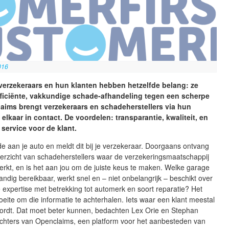
016
erzekeraars en hun klanten hebben hetzelfde belang: ze
fficiënte, vakkundige schade-afhandeling tegen een scherpe
laims brengt verzekeraars en schadeherstellers via hun
 elkaar in contact. De voordelen: transparantie, kwaliteit, en
 service voor de klant.
e aan je auto en meldt dit bij je verzekeraar. Doorgaans ontvang
verzicht van schadeherstellers waar de verzekeringsmaatschappij
kt, en is het aan jou om de juiste keus te maken. Welke garage
 handig bereikbaar, werkt snel en – niet onbelangrijk – beschikt over
expertise met betrekking tot automerk en soort reparatie? Het
moeite om die informatie te achterhalen. Iets waar een klant meestal
 wordt. Dat moet beter kunnen, bedachten Lex Orie en Stephan
richters van Openclaims, een platform voor het aanbesteden van