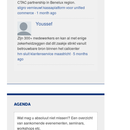
CTAC partnership in Benelux region.
sligro vernieuwt kassaplatform voor unified
commerce
·
1 month ago
Youssef
Zijn 300+ medewerkers en kan al met enige
zekerheidzeggen dat dit zaakje stinkt vanuit
betrouwbare bron binnen het callcenter
hm sluit klantenservice maastricht
·
5 months
ago
AGENDA
Wat mag u absoluut niet missen!? Een overzicht
van aankomende evenementen, seminars,
workshops etc.