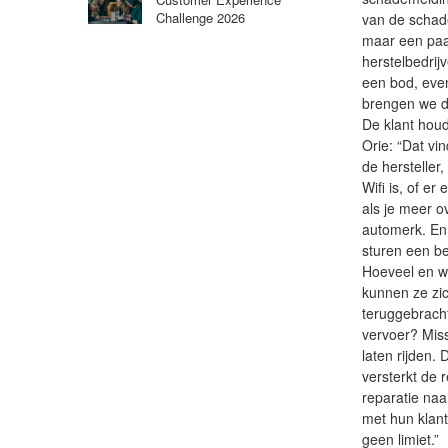
Challenge 2026
van de schade
maar een paar
herstelbedrij
een bod, even
brengen we d
De klant houd
Orie: “Dat vi
de hersteller
Wifi is, of e
als je meer o
automerk. En
sturen een ber
Hoeveel en we
kunnen ze zic
teruggebrach
vervoer? Miss
laten rijden
versterkt de 
reparatie na
met hun klante
geen limiet.”