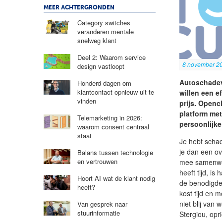
MEER ACHTERGRONDEN
Category switches
veranderen mentale
snelweg klant
Deel 2: Waarom service
8 november 2
design vastloopt
Autoschadev
Honderd dagen om
klantcontact opnieuw uit te
willen een e
vinden
prijs. Openc
platform met
Telemarketing in 2026:
persoonlijke
waarom consent centraal
staat
Je hebt schad
je dan een o
Balans tussen technologie
en vertrouwen
mee samenwer
heeft tijd, is
Hoort AI wat de klant nodig
de benodigde 
heeft?
kost tijd en 
niet blij van
Van gesprek naar
stuurinformatie
Stergiou, op