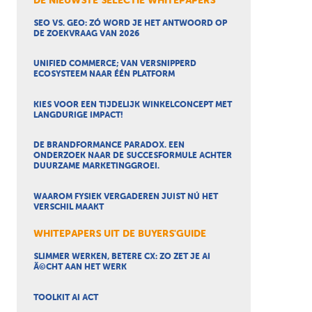
DE NIEUWSTE SELECTIE WHITEPAPERS
SEO VS. GEO: ZÓ WORD JE HET ANTWOORD OP
DE ZOEKVRAAG VAN 2026
UNIFIED COMMERCE; VAN VERSNIPPERD
ECOSYSTEEM NAAR ÉÉN PLATFORM
KIES VOOR EEN TIJDELIJK WINKELCONCEPT MET
LANGDURIGE IMPACT!
DE BRANDFORMANCE PARADOX. EEN
ONDERZOEK NAAR DE SUCCESFORMULE ACHTER
DUURZAME MARKETINGGROEI.
WAAROM FYSIEK VERGADEREN JUIST NÚ HET
VERSCHIL MAAKT
WHITEPAPERS UIT DE BUYERS'GUIDE
SLIMMER WERKEN, BETERE CX: ZO ZET JE AI
Ã©CHT AAN HET WERK
TOOLKIT AI ACT