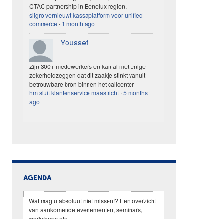
CTAC partnership in Benelux region.
sligro vernieuwt kassaplatform voor unified
commerce
·
1 month ago
Youssef
Zijn 300+ medewerkers en kan al met enige
zekerheidzeggen dat dit zaakje stinkt vanuit
betrouwbare bron binnen het callcenter
hm sluit klantenservice maastricht
·
5 months
ago
AGENDA
Wat mag u absoluut niet missen!? Een overzicht
van aankomende evenementen, seminars,
workshops etc.