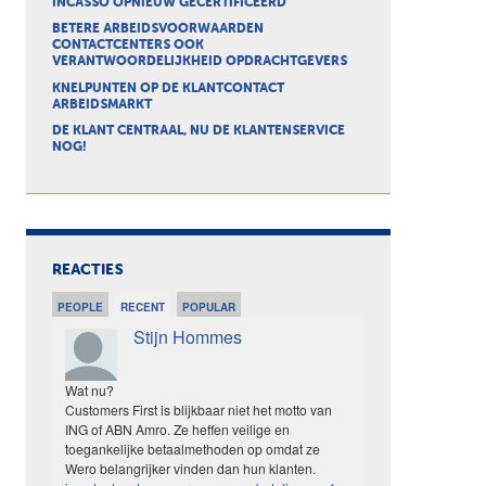
INCASSO OPNIEUW GECERTIFICEERD
BETERE ARBEIDSVOORWAARDEN
CONTACTCENTERS OOK
VERANTWOORDELIJKHEID OPDRACHTGEVERS
KNELPUNTEN OP DE KLANTCONTACT
ARBEIDSMARKT
DE KLANT CENTRAAL, NU DE KLANTENSERVICE
NOG!
REACTIES
PEOPLE
RECENT
POPULAR
Stijn Hommes
Wat nu?
Customers First is blijkbaar niet het motto van
ING of ABN Amro. Ze heffen veilige en
toegankelijke betaalmethoden op omdat ze
Wero belangrijker vinden dan hun klanten.