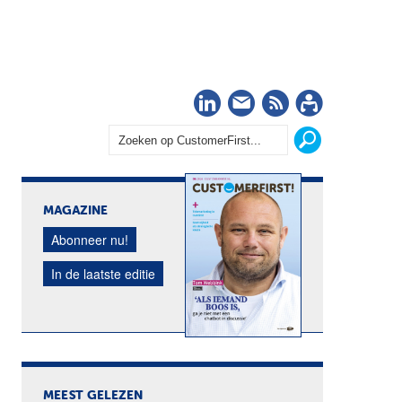
LinkedIn
Nieuwsbrief
RSS
Abonn
MAGAZINE
Abonneer nu!
In de laatste editie
MEEST GELEZEN