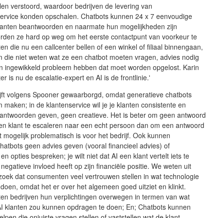
len verstoord, waardoor bedrijven de levering van
service konden opschalen. Chatbots kunnen 24 x 7 eenvoudige
lanten beantwoorden en naarmate hun mogelijkheden zijn
orden ze hard op weg om het eerste contactpunt van voorkeur te
en die nu een callcenter bellen of een winkel of filiaal binnengaan,
en die niet weten wat ze een chatbot moeten vragen, advies nodig
n ingewikkeld probleem hebben dat moet worden opgelost. Karin
ter is nu de escalatie-expert en AI is de frontlinie.'
ijft volgens Spooner gewaarborgd, omdat generatieve chatbots
 maken; in de klantenservice wil je je klanten consistente en
antwoorden geven, geen creatieve. Het is beter om geen antwoord
een klant te escaleren naar een echt persoon dan om een antwoord
t mogelijk problematisch is voor het bedrijf. Ook kunnen
hatbots geen advies geven (vooral financieel advies) of
n opties bespreken; je wilt niet dat AI een klant vertelt iets te
negatieve invloed heeft op zijn financiële positie. We weten uit
zoek dat consumenten veel vertrouwen stellen in wat technologie
e doen, omdat het er over het algemeen goed uitziet en klinkt.
n bedrijven hun verplichtingen overwegen in termen van wat
AI klanten zou kunnen opdragen te doen; En; Chatbots kunnen
elpen die onjuiste vragen stellen of vaststellen wat de klant