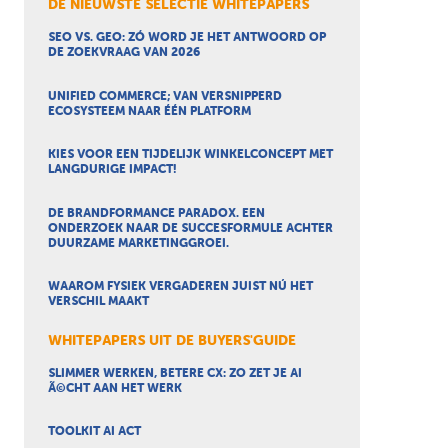
DE NIEUWSTE SELECTIE WHITEPAPERS
SEO VS. GEO: ZÓ WORD JE HET ANTWOORD OP
DE ZOEKVRAAG VAN 2026
UNIFIED COMMERCE; VAN VERSNIPPERD
ECOSYSTEEM NAAR ÉÉN PLATFORM
KIES VOOR EEN TIJDELIJK WINKELCONCEPT MET
LANGDURIGE IMPACT!
DE BRANDFORMANCE PARADOX. EEN
ONDERZOEK NAAR DE SUCCESFORMULE ACHTER
DUURZAME MARKETINGGROEI.
WAAROM FYSIEK VERGADEREN JUIST NÚ HET
VERSCHIL MAAKT
WHITEPAPERS UIT DE BUYERS'GUIDE
SLIMMER WERKEN, BETERE CX: ZO ZET JE AI
Ã©CHT AAN HET WERK
TOOLKIT AI ACT