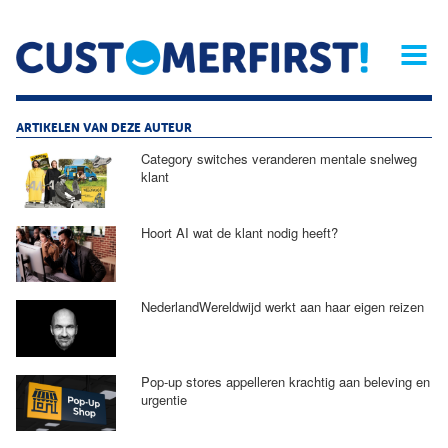
Home
Opinie
Archief
Magazine
Service
Buyers'Guide
Linked
Nieu
R
ARTIKELEN VAN DEZE AUTEUR
Category switches veranderen mentale snelweg
klant
Hoort AI wat de klant nodig heeft?
NederlandWereldwijd werkt aan haar eigen reizen
Pop-up stores appelleren krachtig aan beleving en
urgentie