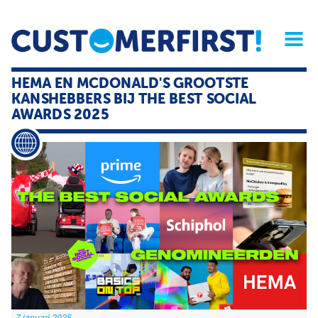
Home
Opinie
Archief
Magazine
Service
Buyers'Guide
HEMA EN MCDONALD'S GROOTSTE
Linked
Nieu
R
KANSHEBBERS BIJ THE BEST SOCIAL
AWARDS 2025
7 januari 2025