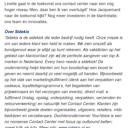
Linette gaat in de toekomst ons contact center naar een nóg
hoger niveau tillen, daar ben ik van overtuigd!’ Hoe Jacquemard
naar de toekomst kijkt? Nog meer investeren in de klantrelatie,
ons team én innovaties.
Over Sidekix
'Sidekix is de sidekick die ieder bedrijf nodig heeft. Onze missie is
om van iedere klant een held te maken. We zien onszelf als
bondgenoot waar je altijd op kunt rekenen. Als vakidioten op het
gebied van klantcontact zijn wij de perfecte aangever van top A-
merken in Nederland. Every hero needs a sidekick! De
onderneming helpt klanten om hun boodschap een boost te
geven en neemt daarbij zo veel mogelijk uit handen. Bijvoorbeeld
op het vlak van marketingfulfilment (denk aan het verpakken van
cadeaus, loyaliteitsprogramma’s, het begeleiden van
prijswinnaars en het verzorgen van events), direct mail, e-
fulfilment (inslag, opslag, orderpicking, verpakken, verzenden én
retourverwerking) en natuurlijk het Contact Center. Klanten zijn
bijvoorbeeld goede doelen organisaties, uitgevers, retailers, mkb-
bedrijven en verzekeraars. Dochterondernemer YourVoice is een
no nonsense Contact Center met focus op outbound bellen:
zowel b2b als b2c. Meer info:
www.sidekix.nl
en