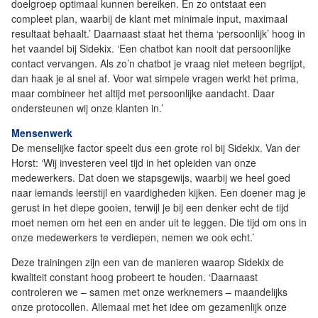
doelgroep optimaal kunnen bereiken. En zo ontstaat een
compleet plan, waarbij de klant met minimale input, maximaal
resultaat behaalt.’ Daarnaast staat het thema ‘persoonlijk’ hoog in
het vaandel bij Sidekix. ‘Een chatbot kan nooit dat persoonlijke
contact vervangen. Als zo’n chatbot je vraag niet meteen begrijpt,
dan haak je al snel af. Voor wat simpele vragen werkt het prima,
maar combineer het altijd met persoonlijke aandacht. Daar
ondersteunen wij onze klanten in.’
Mensenwerk
De menselijke factor speelt dus een grote rol bij Sidekix. Van der
Horst: ‘Wij investeren veel tijd in het opleiden van onze
medewerkers. Dat doen we stapsgewijs, waarbij we heel goed
naar iemands leerstijl en vaardigheden kijken. Een doener mag je
gerust in het diepe gooien, terwijl je bij een denker echt de tijd
moet nemen om het een en ander uit te leggen. Die tijd om ons in
onze medewerkers te verdiepen, nemen we ook echt.’
Deze trainingen zijn een van de manieren waarop Sidekix de
kwaliteit constant hoog probeert te houden. ‘Daarnaast
controleren we – samen met onze werknemers – maandelijks
onze protocollen. Allemaal met het idee om gezamenlijk onze