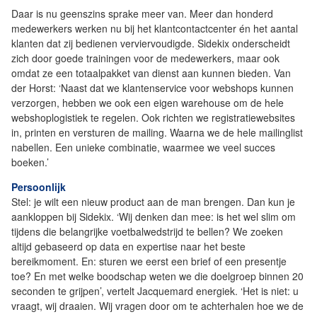
Daar is nu geenszins sprake meer van. Meer dan honderd
medewerkers werken nu bij het klantcontactcenter én het aantal
klanten dat zij bedienen verviervoudigde. Sidekix onderscheidt
zich door goede trainingen voor de medewerkers, maar ook
omdat ze een totaalpakket van dienst aan kunnen bieden. Van
der Horst: ‘Naast dat we klantenservice voor webshops kunnen
verzorgen, hebben we ook een eigen warehouse om de hele
webshoplogistiek te regelen. Ook richten we registratiewebsites
in, printen en versturen de mailing. Waarna we de hele mailinglist
nabellen. Een unieke combinatie, waarmee we veel succes
boeken.’
Persoonlijk
Stel: je wilt een nieuw product aan de man brengen. Dan kun je
aankloppen bij Sidekix. ‘Wij denken dan mee: is het wel slim om
tijdens die belangrijke voetbalwedstrijd te bellen? We zoeken
altijd gebaseerd op data en expertise naar het beste
bereikmoment. En: sturen we eerst een brief of een presentje
toe? En met welke boodschap weten we die doelgroep binnen 20
seconden te grijpen’, vertelt Jacquemard energiek. ‘Het is niet: u
vraagt, wij draaien. Wij vragen door om te achterhalen hoe we de