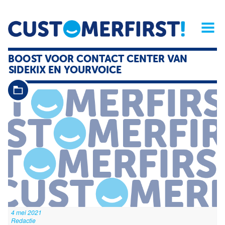
Home
Opinie
Archief
Magazine
Service
Buyers'Guide
BOOST VOOR CONTACT CENTER VAN
Linked
Nieu
R
SIDEKIX EN YOURVOICE
4 mei 2021
Redactie