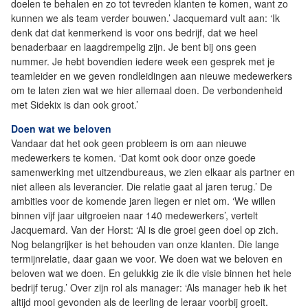
doelen te behalen en zo tot tevreden klanten te komen, want zo
kunnen we als team verder bouwen.’ Jacquemard vult aan: ‘Ik
denk dat dat kenmerkend is voor ons bedrijf, dat we heel
benaderbaar en laagdrempelig zijn. Je bent bij ons geen
nummer. Je hebt bovendien iedere week een gesprek met je
teamleider en we geven rondleidingen aan nieuwe medewerkers
om te laten zien wat we hier allemaal doen. De verbondenheid
met Sidekix is dan ook groot.’
Doen wat we beloven
Vandaar dat het ook geen probleem is om aan nieuwe
medewerkers te komen. ‘Dat komt ook door onze goede
samenwerking met uitzendbureaus, we zien elkaar als partner en
niet alleen als leverancier. Die relatie gaat al jaren terug.’ De
ambities voor de komende jaren liegen er niet om. ‘We willen
binnen vijf jaar uitgroeien naar 140 medewerkers’, vertelt
Jacquemard. Van der Horst: ‘Al is die groei geen doel op zich.
Nog belangrijker is het behouden van onze klanten. Die lange
termijnrelatie, daar gaan we voor. We doen wat we beloven en
beloven wat we doen. En gelukkig zie ik die visie binnen het hele
bedrijf terug.’ Over zijn rol als manager: ‘Als manager heb ik het
altijd mooi gevonden als de leerling de leraar voorbij groeit.