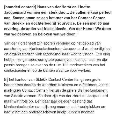
[branded content] Hans van der Horst en Linette
Jacquemard vormen een sterk duo… Ze vullen elkaar perfect
aan. Samen staan ze aan het roer van het Contact Center
van Sidekix en dochterbedrijf YourVoice. De een met 35 jaar
ervaring, de ander vol frisse ideeën. Van der Horst: 'We doen
wat we beloven en beloven wat we doen.'
Van der Horst heeft zijn sporen verdiend op het gebied van
aansturing van klantcontactcenters, Jacquemard weet op digitaal
en organisatorisch vlak razendsnel haar weg te vinden. Een ding
hebben ze gemeen: een grote passie voor klantcontact. En die
passie brengen ze over op de ruim 100 medewerkers van het
contactcenter én op de klanten waar ze voor werken.
Bij het kantoor van Sidekix Contact Center hangt een grote
banner met daarop de woorden: fulfilment en e-fulfilment, direct
mailing en Contact Center. Het zijn de pijlers die het fundament
van Sidekix vormen. En daar zijn Van der Horst en Jacquemard
maar wat trots op. Een paar jaar geleden bestond dat
klantcontactcenter namelijk nog maar uit acht werkplekken en
had je het een ondergeschoven kindje kunnen noemen.