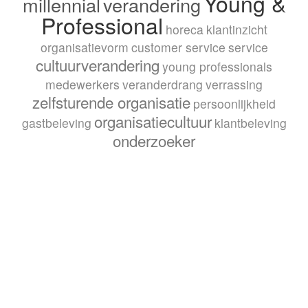
Young &
millennial
verandering
Professional
horeca
klantinzicht
organisatievorm
customer service
service
cultuurverandering
young professionals
medewerkers
veranderdrang
verrassing
zelfsturende organisatie
persoonlijkheid
organisatiecultuur
gastbeleving
klantbeleving
onderzoeker