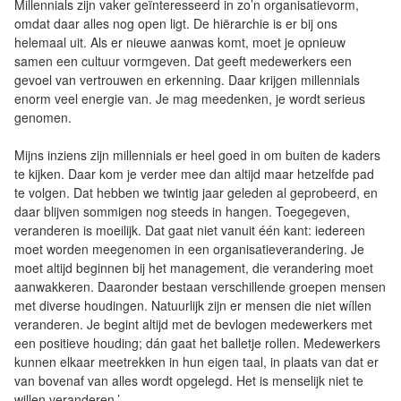
Millennials zijn vaker geïnteresseerd in zo’n organisatievorm,
omdat daar alles nog open ligt. De hiërarchie is er bij ons
helemaal uit. Als er nieuwe aanwas komt, moet je opnieuw
samen een cultuur vormgeven. Dat geeft medewerkers een
gevoel van vertrouwen en erkenning. Daar krijgen millennials
enorm veel energie van. Je mag meedenken, je wordt serieus
genomen.
Mijns inziens zijn millennials er heel goed in om buiten de kaders
te kijken. Daar kom je verder mee dan altijd maar hetzelfde pad
te volgen. Dat hebben we twintig jaar geleden al geprobeerd, en
daar blijven sommigen nog steeds in hangen. Toegegeven,
veranderen is moeilijk. Dat gaat niet vanuit één kant: iedereen
moet worden meegenomen in een organisatieverandering. Je
moet altijd beginnen bij het management, die verandering moet
aanwakkeren. Daaronder bestaan verschillende groepen mensen
met diverse houdingen. Natuurlijk zijn er mensen die niet wíllen
veranderen. Je begint altijd met de bevlogen medewerkers met
een positieve houding; dán gaat het balletje rollen. Medewerkers
kunnen elkaar meetrekken in hun eigen taal, in plaats van dat er
van bovenaf van alles wordt opgelegd. Het is menselijk niet te
willen veranderen.’