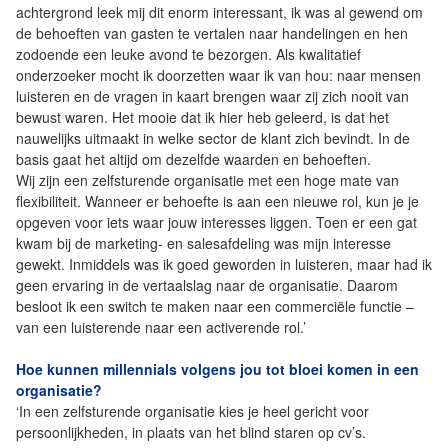
achtergrond leek mij dit enorm interessant, ik was al gewend om
de behoeften van gasten te vertalen naar handelingen en hen
zodoende een leuke avond te bezorgen. Als kwalitatief
onderzoeker mocht ik doorzetten waar ik van hou: naar mensen
luisteren en de vragen in kaart brengen waar zij zich nooit van
bewust waren. Het mooie dat ik hier heb geleerd, is dat het
nauwelijks uitmaakt in welke sector de klant zich bevindt. In de
basis gaat het altijd om dezelfde waarden en behoeften.
Wij zijn een zelfsturende organisatie met een hoge mate van
flexibiliteit. Wanneer er behoefte is aan een nieuwe rol, kun je je
opgeven voor iets waar jouw interesses liggen. Toen er een gat
kwam bij de marketing- en salesafdeling was mijn interesse
gewekt. Inmiddels was ik goed geworden in luisteren, maar had ik
geen ervaring in de vertaalslag naar de organisatie. Daarom
besloot ik een switch te maken naar een commerciële functie –
van een luisterende naar een activerende rol.’
Hoe kunnen millennials volgens jou tot bloei komen in een
organisatie?
‘In een zelfsturende organisatie kies je heel gericht voor
persoonlijkheden, in plaats van het blind staren op cv’s.