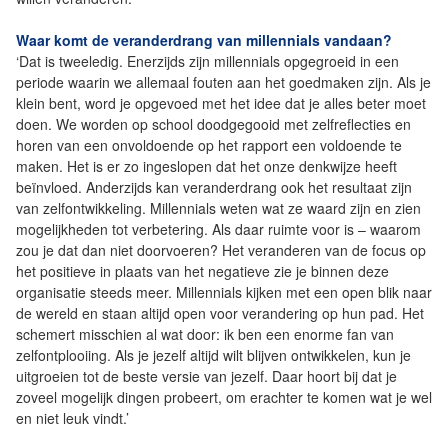
Waar komt de veranderdrang van millennials vandaan?
‘Dat is tweeledig. Enerzijds zijn millennials opgegroeid in een
periode waarin we allemaal fouten aan het goedmaken zijn. Als je
klein bent, word je opgevoed met het idee dat je alles beter moet
doen. We worden op school doodgegooid met zelfreflecties en
horen van een onvoldoende op het rapport een voldoende te
maken. Het is er zo ingeslopen dat het onze denkwijze heeft
beïnvloed. Anderzijds kan veranderdrang ook het resultaat zijn
van zelfontwikkeling. Millennials weten wat ze waard zijn en zien
mogelijkheden tot verbetering. Als daar ruimte voor is – waarom
zou je dat dan niet doorvoeren? Het veranderen van de focus op
het positieve in plaats van het negatieve zie je binnen deze
organisatie steeds meer. Millennials kijken met een open blik naar
de wereld en staan altijd open voor verandering op hun pad. Het
schemert misschien al wat door: ik ben een enorme fan van
zelfontplooiing. Als je jezelf altijd wilt blijven ontwikkelen, kun je
uitgroeien tot de beste versie van jezelf. Daar hoort bij dat je
zoveel mogelijk dingen probeert, om erachter te komen wat je wel
en niet leuk vindt.’