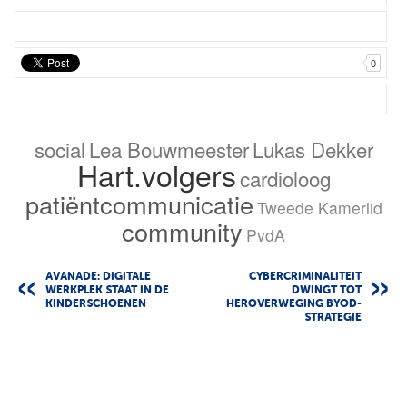
0
social
Lea Bouwmeester
Lukas Dekker
Hart.volgers
cardioloog
patiëntcommunicatie
Tweede Kamerlid
community
PvdA
AVANADE: DIGITALE
CYBERCRIMINALITEIT
WERKPLEK STAAT IN DE
DWINGT TOT
KINDERSCHOENEN
HEROVERWEGING BYOD-
STRATEGIE