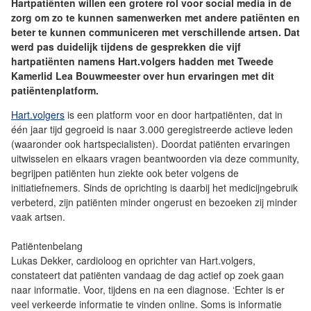
Hartpatiënten willen een grotere rol voor social media in de
zorg om zo te kunnen samenwerken met andere patiënten en
beter te kunnen communiceren met verschillende artsen. Dat
werd pas duidelijk tijdens de gesprekken die vijf
hartpatiënten namens Hart.volgers hadden met Tweede
Kamerlid Lea Bouwmeester over hun ervaringen met dit
patiëntenplatform.
Hart.volgers
is een platform voor en door hartpatiënten, dat in
één jaar tijd gegroeid is naar 3.000 geregistreerde actieve leden
(waaronder ook hartspecialisten). Doordat patiënten ervaringen
uitwisselen en elkaars vragen beantwoorden via deze community,
begrijpen patiënten hun ziekte ook beter volgens de
initiatiefnemers. Sinds de oprichting is daarbij het medicijngebruik
verbeterd, zijn patiënten minder ongerust en bezoeken zij minder
vaak artsen.
Patiëntenbelang
Lukas Dekker, cardioloog en oprichter van Hart.volgers,
constateert dat patiënten vandaag de dag actief op zoek gaan
naar informatie. Voor, tijdens en na een diagnose. ‘Echter is er
veel verkeerde informatie te vinden online. Soms is informatie