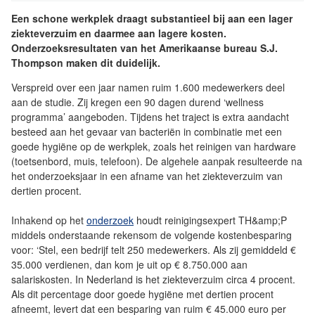
Een schone werkplek draagt substantieel bij aan een lager
ziekteverzuim en daarmee aan lagere kosten.
Onderzoeksresultaten van het Amerikaanse bureau S.J.
Thompson maken dit duidelijk.
Verspreid over een jaar namen ruim 1.600 medewerkers deel
aan de studie. Zij kregen een 90 dagen durend ‘wellness
programma’ aangeboden. Tijdens het traject is extra aandacht
besteed aan het gevaar van bacteriën in combinatie met een
goede hygiëne op de werkplek, zoals het reinigen van hardware
(toetsenbord, muis, telefoon). De algehele aanpak resulteerde na
het onderzoeksjaar in een afname van het ziekteverzuim van
dertien procent.
Inhakend op het
onderzoek
houdt reinigingsexpert TH&amp;P
middels onderstaande rekensom de volgende kostenbesparing
voor: ‘Stel, een bedrijf telt 250 medewerkers. Als zij gemiddeld €
35.000 verdienen, dan kom je uit op € 8.750.000 aan
salariskosten. In Nederland is het ziekteverzuim circa 4 procent.
Als dit percentage door goede hygiëne met dertien procent
afneemt, levert dat een besparing van ruim € 45.000 euro per