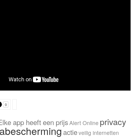
0
privacy
Elke app heeft een prijs
Alert Online
tabescherming
actie
veilig internetten