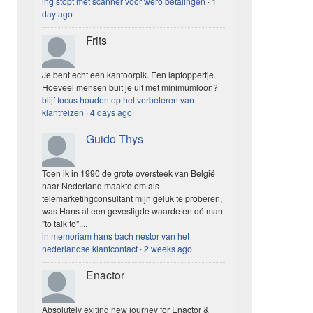
ing stopt met scanner voor wero betalingen
·
1
day ago
Frits
Je bent echt een kantoorpik. Een laptoppertje.
Hoeveel mensen buit je uit met minimumloon?
blijf focus houden op het verbeteren van
klantreizen
·
4 days ago
Guido Thys
Toen ik in 1990 de grote oversteek van België
naar Nederland maakte om als
telemarketingconsultant mijn geluk te proberen,
was Hans al een gevestigde waarde en dé man
"to talk to"....
in memoriam hans bach nestor van het
nederlandse klantcontact
·
2 weeks ago
Enactor
Absolutely exiting new journey for Enactor &