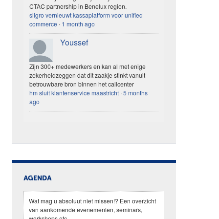
CTAC partnership in Benelux region.
sligro vernieuwt kassaplatform voor unified
commerce
·
1 month ago
Youssef
Zijn 300+ medewerkers en kan al met enige
zekerheidzeggen dat dit zaakje stinkt vanuit
betrouwbare bron binnen het callcenter
hm sluit klantenservice maastricht
·
5 months
ago
AGENDA
Wat mag u absoluut niet missen!? Een overzicht
van aankomende evenementen, seminars,
workshops etc.