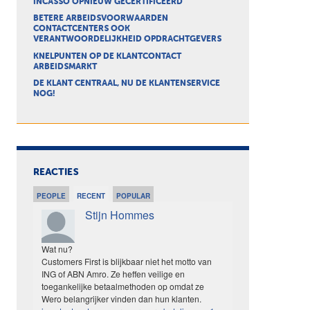
INCASSO OPNIEUW GECERTIFICEERD
BETERE ARBEIDSVOORWAARDEN
CONTACTCENTERS OOK
VERANTWOORDELIJKHEID OPDRACHTGEVERS
KNELPUNTEN OP DE KLANTCONTACT
ARBEIDSMARKT
DE KLANT CENTRAAL, NU DE KLANTENSERVICE
NOG!
REACTIES
PEOPLE
RECENT
POPULAR
Stijn Hommes
Wat nu?
Customers First is blijkbaar niet het motto van
ING of ABN Amro. Ze heffen veilige en
toegankelijke betaalmethoden op omdat ze
Wero belangrijker vinden dan hun klanten.