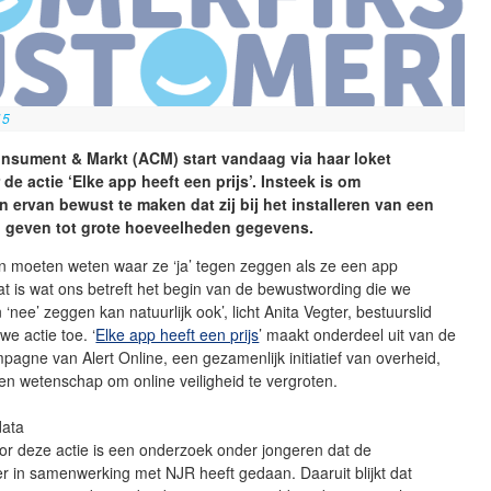
15
onsument & Markt (ACM) start vandaag via haar loket
de actie ‘Elke app heeft een prijs’. Insteek is om
ervan bewust te maken dat zij bij het installeren van een
 geven tot grote hoeveelheden gegevens.
 moeten weten waar ze ‘ja’ tegen zeggen als ze een app
Dat is wat ons betreft het begin van de bewustwording die we
‘nee’ zeggen kan natuurlijk ook’, licht Anita Vegter, bestuurslid
e actie toe. ‘
Elke app heeft een prijs
’ maakt onderdeel uit van de
mpagne van Alert Online, een gezamenlijk initiatief van overheid,
 en wetenschap om online veiligheid te vergroten.
data
or deze actie is een onderzoek onder jongeren dat de
r in samenwerking met NJR heeft gedaan. Daaruit blijkt dat