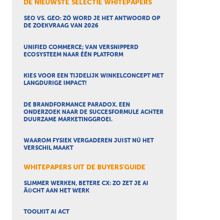
DE NIEUWSTE SELECTIE WHITEPAPERS
SEO VS. GEO: ZÓ WORD JE HET ANTWOORD OP
DE ZOEKVRAAG VAN 2026
UNIFIED COMMERCE; VAN VERSNIPPERD
ECOSYSTEEM NAAR ÉÉN PLATFORM
KIES VOOR EEN TIJDELIJK WINKELCONCEPT MET
LANGDURIGE IMPACT!
DE BRANDFORMANCE PARADOX. EEN
ONDERZOEK NAAR DE SUCCESFORMULE ACHTER
DUURZAME MARKETINGGROEI.
WAAROM FYSIEK VERGADEREN JUIST NÚ HET
VERSCHIL MAAKT
WHITEPAPERS UIT DE BUYERS'GUIDE
SLIMMER WERKEN, BETERE CX: ZO ZET JE AI
Ã©CHT AAN HET WERK
TOOLKIT AI ACT