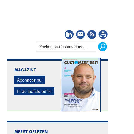
LinkedIn
Nieuwsbrief
RSS
Abonn
MAGAZINE
Abonneer nu!
In de laatste editie
MEEST GELEZEN