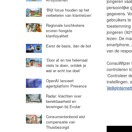
jongeren vaa
persoonlijke 
‘Blijf focus houden op het
gegevens. Vo
verbeteren van klantreizen’
gebruikers t
Regionale lunchketens
toestemming 
scoren hoogste
jongeren (92
klantloyaliteit
lezen. De ma
smartphone, z
Eerst de basis, dan de bot
van de respo
‘Door af en toe helemaal
ConsuWijzer t
niets te doen, ontdek je
controleren t
wat er echt toe doet’
‘Controleer d
OpenAI lanceert
instellingen,
agentplatform Presence
VeiligInternet
Radar: klachten over
bereikbaarheid en
leveringen bij Evolar
Consumentenbond eist
compensatie van
Thuisbezorgd