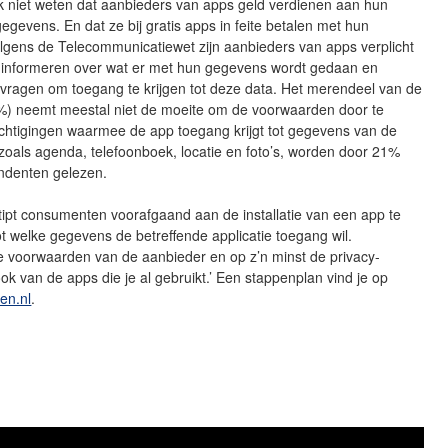
k niet weten dat aanbieders van apps geld verdienen aan hun
gegevens. En dat ze bij gratis apps in feite betalen met hun
lgens de Telecommunicatiewet zijn aanbieders van apps verplicht
e informeren over wat er met hun gegevens wordt gedaan en
vragen om toegang te krijgen tot deze data. Het merendeel van de
%) neemt meestal niet de moeite om de voorwaarden door te
chtigingen waarmee de app toegang krijgt tot gegevens van de
oals agenda, telefoonboek, locatie en foto’s, worden door 21%
ndenten gelezen.
ipt consumenten voorafgaand aan de installatie van een app te
ot welke gegevens de betreffende applicatie toegang wil.
e voorwaarden van de aanbieder en op z’n minst de privacy-
 ook van de apps die je al gebruikt.’ Een stappenplan vind je op
ten.nl
.