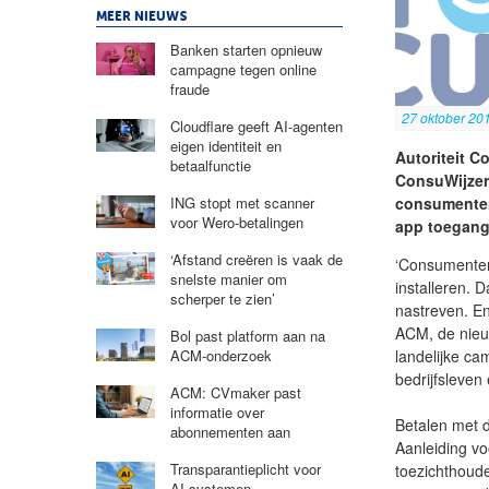
MEER NIEUWS
Banken starten opnieuw
campagne tegen online
fraude
27 oktober 20
Cloudflare geeft AI-agenten
eigen identiteit en
Autoriteit C
betaalfunctie
ConsuWijzer 
consumenten 
ING stopt met scanner
voor Wero-betalingen
app toegang
‘Afstand creëren is vaak de
‘Consumenten
snelste manier om
installeren. 
scherper te zien’
nastreven. En 
ACM, de nieuw
Bol past platform aan na
landelijke ca
ACM-onderzoek
bedrijfsleven
ACM: CVmaker past
informatie over
Betalen met 
abonnementen aan
Aanleiding vo
Transparantieplicht voor
toezichthoude
AI-systemen