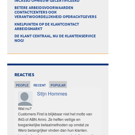
INCASSO OPNIEUW GECERTIFICEERD
BETERE ARBEIDSVOORWAARDEN
CONTACTCENTERS OOK
VERANTWOORDELIJKHEID OPDRACHTGEVERS
KNELPUNTEN OP DE KLANTCONTACT
ARBEIDSMARKT
DE KLANT CENTRAAL, NU DE KLANTENSERVICE
NOG!
REACTIES
PEOPLE
RECENT
POPULAR
Stijn Hommes
Wat nu?
Customers First is blijkbaar niet het motto van
ING of ABN Amro. Ze heffen veilige en
toegankelijke betaalmethoden op omdat ze
Wero belangrijker vinden dan hun klanten.