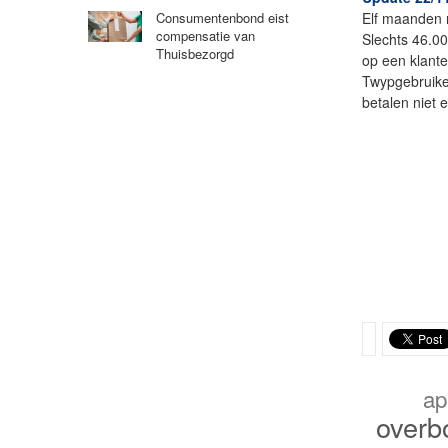
Elf maanden 
Consumentenbond eist
compensatie van
Slechts 46.0
Thuisbezorgd
op een klante
Twypgebruike
betalen niet 
ap
overb