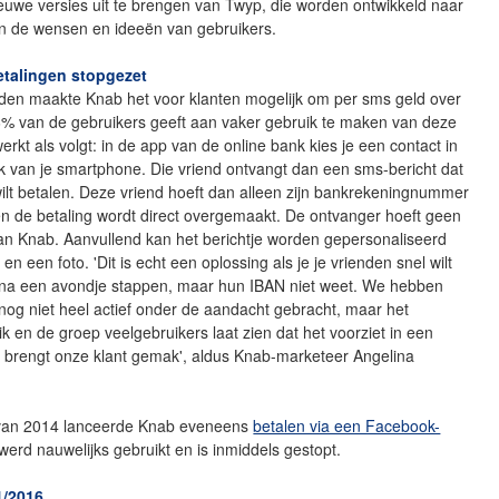
euwe versies uit te brengen van Twyp, die worden ontwikkeld naar
an de wensen en ideeën van gebruikers.
talingen stopgezet
eden maakte Knab het voor klanten mogelijk om per sms geld over
6% van de gebruikers geeft aan vaker gebruik te maken van deze
werkt als volgt: in de app van de online bank kies je een contact in
k van je smartphone. Die vriend ontvangt dan een sms-bericht dat
ilt betalen. Deze vriend hoeft dan alleen zijn bankrekeningnummer
n de betaling wordt direct overgemaakt. De ontvanger hoeft geen
 van Knab. Aanvullend kan het berichtje worden gepersonaliseerd
en een foto. 'Dit is echt een oplossing als je je vrienden snel wilt
 na een avondje stappen, maar hun IBAN niet weet. We hebben
nog niet heel actief onder de aandacht gebracht, maar het
k en de groep veelgebruikers laat zien dat het voorziet in een
t brengt onze klant gemak', aldus Knab-marketeer Angelina
van 2014 lanceerde Knab eveneens
betalen via een Facebook-
 werd nauwelijks gebruikt en is inmiddels gestopt.
1/2016