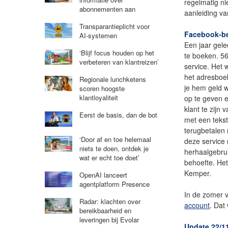
regelmatig ni
abonnementen aan
aanleiding v
Transparantieplicht voor
Facebook-be
AI-systemen
Een jaar gel
‘Blijf focus houden op het
te boeken. 5
verbeteren van klantreizen’
service. Het 
het adresboe
Regionale lunchketens
je hem geld w
scoren hoogste
klantloyaliteit
op te geven e
klant te zijn
Eerst de basis, dan de bot
met een tekst 
terugbetalen
‘Door af en toe helemaal
deze service 
niets te doen, ontdek je
herhaalgebrui
wat er echt toe doet’
behoefte. He
Kemper.
OpenAI lanceert
agentplatform Presence
In de zomer 
Radar: klachten over
account
. Dat
bereikbaarheid en
leveringen bij Evolar
Update 22/1