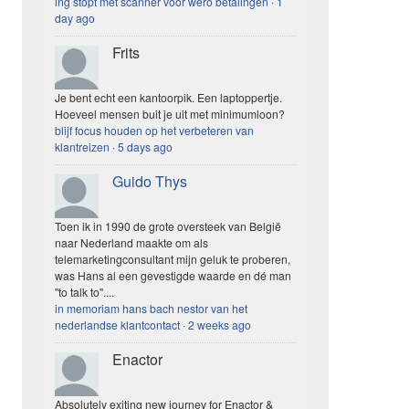
ing stopt met scanner voor wero betalingen
·
1
day ago
Frits
Je bent echt een kantoorpik. Een laptoppertje.
Hoeveel mensen buit je uit met minimumloon?
blijf focus houden op het verbeteren van
klantreizen
·
5 days ago
Guido Thys
Toen ik in 1990 de grote oversteek van België
naar Nederland maakte om als
telemarketingconsultant mijn geluk te proberen,
was Hans al een gevestigde waarde en dé man
"to talk to"....
in memoriam hans bach nestor van het
nederlandse klantcontact
·
2 weeks ago
Enactor
Absolutely exiting new journey for Enactor &