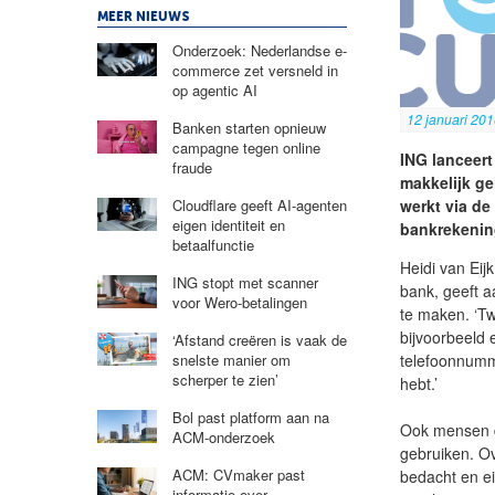
MEER NIEUWS
Onderzoek: Nederlandse e-
commerce zet versneld in
op agentic AI
12 januari 20
Banken starten opnieuw
campagne tegen online
ING lanceer
fraude
makkelijk ge
werkt via de
Cloudflare geeft AI-agenten
eigen identiteit en
bankrekenin
betaalfunctie
Heidi van Eij
ING stopt met scanner
bank, geeft 
voor Wero-betalingen
te maken. ‘T
bijvoorbeeld 
‘Afstand creëren is vaak de
telefoonnumme
snelste manier om
scherper te zien’
hebt.’
Bol past platform aan na
Ook mensen d
ACM-onderzoek
gebruiken. Ov
ACM: CVmaker past
bedacht en ei
informatie over