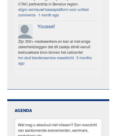
CTAC partnership in Benelux region.
sligro vernieuwt kassaplatform voor unified
commerce
·
1 month ago
Youssef
Zijn 300+ medewerkers en kan al met enige
zekerheidzeggen dat dit zaakje stinkt vanuit
betrouwbare bron binnen het callcenter
hm sluit klantenservice maastricht
·
5 months
ago
AGENDA
Wat mag u absoluut niet missen!? Een overzicht
van aankomende evenementen, seminars,
workshops etc.