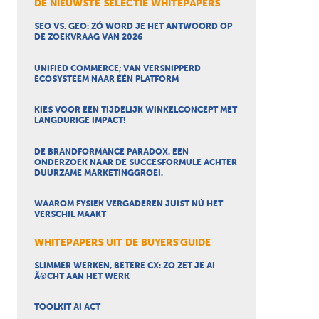
DE NIEUWSTE SELECTIE WHITEPAPERS
SEO VS. GEO: ZÓ WORD JE HET ANTWOORD OP
DE ZOEKVRAAG VAN 2026
UNIFIED COMMERCE; VAN VERSNIPPERD
ECOSYSTEEM NAAR ÉÉN PLATFORM
KIES VOOR EEN TIJDELIJK WINKELCONCEPT MET
LANGDURIGE IMPACT!
DE BRANDFORMANCE PARADOX. EEN
ONDERZOEK NAAR DE SUCCESFORMULE ACHTER
DUURZAME MARKETINGGROEI.
WAAROM FYSIEK VERGADEREN JUIST NÚ HET
VERSCHIL MAAKT
WHITEPAPERS UIT DE BUYERS'GUIDE
SLIMMER WERKEN, BETERE CX: ZO ZET JE AI
Ã©CHT AAN HET WERK
TOOLKIT AI ACT