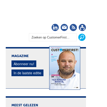
LinkedIn
Nieuwsbrief
RSS
Abonn
MAGAZINE
Abonneer nu!
In de laatste editie
MEEST GELEZEN