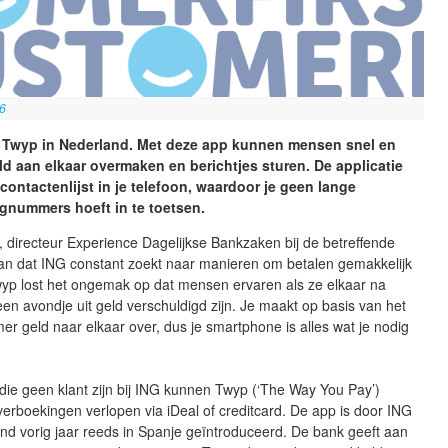
16
t Twyp in Nederland. Met deze app kunnen mensen snel en
ld aan elkaar overmaken en berichtjes sturen. De applicatie
 contactenlijst in je telefoon, waardoor je geen lange
gnummers hoeft in te toetsen.
k, directeur Experience Dagelijkse Bankzaken bij de betreffende
aan dat ING constant zoekt naar manieren om betalen gemakkelijk
wyp lost het ongemak op dat mensen ervaren als ze elkaar na
een avondje uit geld verschuldigd zijn. Je maakt op basis van het
r geld naar elkaar over, dus je smartphone is alles wat je nodig
ie geen klant zijn bij ING kunnen Twyp (‘The Way You Pay’)
erboekingen verlopen via iDeal of creditcard. De app is door ING
nd vorig jaar reeds in Spanje geïntroduceerd. De bank geeft aan