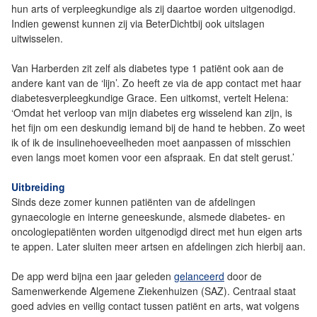
hun arts of verpleegkundige als zij daartoe worden uitgenodigd.
Indien gewenst kunnen zij via BeterDichtbij ook uitslagen
uitwisselen.
Van Harberden zit zelf als diabetes type 1 patiënt ook aan de
andere kant van de ‘lijn’. Zo heeft ze via de app contact met haar
diabetesverpleegkundige Grace. Een uitkomst, vertelt Helena:
‘Omdat het verloop van mijn diabetes erg wisselend kan zijn, is
het fijn om een deskundig iemand bij de hand te hebben. Zo weet
ik of ik de insulinehoeveelheden moet aanpassen of misschien
even langs moet komen voor een afspraak. En dat stelt gerust.’
Uitbreiding
Sinds deze zomer kunnen patiënten van de afdelingen
gynaecologie en interne geneeskunde, alsmede diabetes- en
oncologiepatiënten worden uitgenodigd direct met hun eigen arts
te appen. Later sluiten meer artsen en afdelingen zich hierbij aan.
De app werd bijna een jaar geleden
gelanceerd
door de
Samenwerkende Algemene Ziekenhuizen (SAZ). Centraal staat
goed advies en veilig contact tussen patiënt en arts, wat volgens