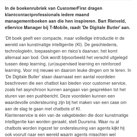
In de boekenrubriek van CustomerFirst dragen
klantcontactprofessionals iedere maand
managementboeken aan die hen inspireren. Bart Rietveld,
eService Manager bij T-Mobile, raadt 'De Digitale Butler' aan.
'Dit boek geeft een compacte, maar volledige introductie in de
wereld van kunstmatige intelligentie (KI). De geschiedenis,
technologieën, toepassingen en risico’s daarvan; het komt
allemaal aan bod. Ook wordt bijvoorbeeld het verschil uitgelegd
tussen deep learning, (un)supervised learning en reinforced
learning. Voor mij nieuwe en daarom leuke dingen om te leren. In
‘De Digitale Butler’ staan daarnaast een aantal voordelen
beschreven die een chatbot kan bieden voor customer service,
zoals het asynchroon kunnen aangaan van gesprekken tot het
sturen van een pushbericht. Deze voordelen kunnen een
waardevolle ondersteuning zijn bij het maken van een case om
aan de slag te gaan met chatbots of KI.
Klantenservice is één van de vakgebieden die door kunstmatige
intelligentie kan worden geraakt, stelt Duursma. Waar nu al
chatbots worden ingezet ter ondersteuning van agents kijkt hij
ook vooruit naar een wereld waarin agents misschien wel